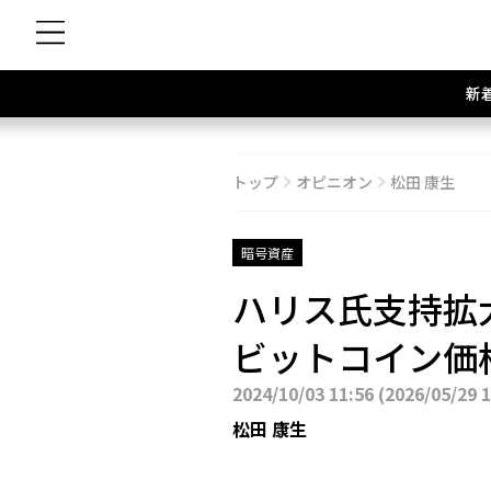
新
トップ
オピニオン
松田 康生
暗号資産
ハリス氏支持拡
ビットコイン価
2024/10/03 11:56
(
2026/05/29 
松田 康生