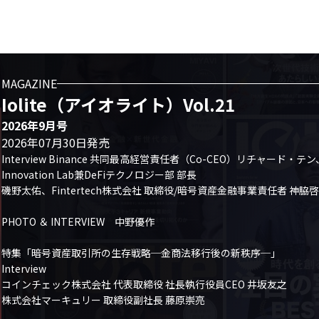
MAGAZINE
Iolite（アイオライト）Vol.21
2026年9月号
2026年07月30日発売
Interview Binance 共同最高経営責任者（Co-CEO）リチャード・テン、
Innovation Lab兼DeFiテクノロジー部 部長

磯野太佑、Fintertech株式会社 取締役/暗号資産金融事業責任者 神脇啓
PHOTO ＆ INTERVIEW　中野優作

特集「暗号資産取引所の生存戦略─金商法移行後の新秩序─」

Interview

コインチェック株式会社 代表取締役 社長執行役員CEO 井坂友之

株式会社マーキュリー 取締役副社長 藤原崇亮
