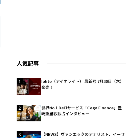
人気記事
1
Iolite（アイオライト） 最新号 7月30日（木）
り
発売！
2
世界No.1 DeFiサービス「Cega Finance」豊
崎亜里紗独占インタビュー
3
【NEWS】ヴァンエックのアナリスト、イーサ