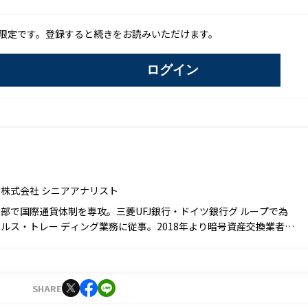
限定です。登録すると続きをお読みいただけます。
ログイン
株式会社 シニアアナリスト
部で国際通貨体制を専攻。三菱UFJ銀行・ドイツ銀行グ ループで為
ルス・トレー ディング業務に従事。2018年より暗号資産交換業者で
分析・予想に従事、2021年のピーク800万円、年末500万円と予想、
。2022年1月より現職。
SHARE