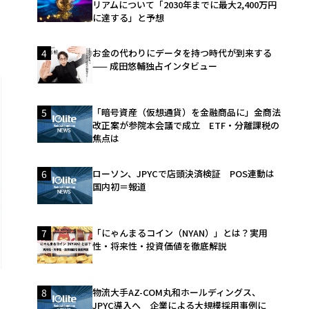
リアムについて「2030年までに最大2,400万円
に達する」と予想
4
お金の代わりにデータを持つ時代が到来する
—— 成田悠輔独占インタビュー
5
「暗号資産（仮想通貨）を金融商品に」金商法
改正案が参院本会議で成立 ETF・分離課税の
焦点は
6
ローソン、JPYCで店頭決済検証 POS連動は
国内初＝報道
7
「にゃんまるコイン（NYAN）」とは？実用
性・将来性・投資価値を徹底解説
8
物流大手AZ-COM丸和ホールディングス、
JPYC導入へ 企業による大規模採用事例に