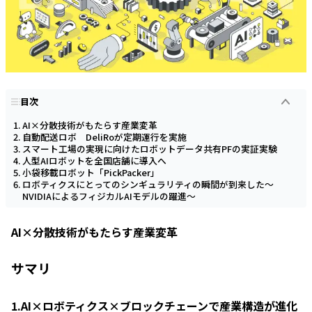
目次
AI×分散技術がもたらす産業変革
自動配送ロボ DeliRoが定期運行を実施
スマート工場の実現に向けたロボットデータ共有PFの実証実験
人型AIロボットを全国店舗に導入へ
小袋移載ロボット「PickPacker」
ロボティクスにとってのシンギュラリティの瞬間が到来した～
NVIDIAによるフィジカルAIモデルの躍進～
AI×分散技術がもたらす産業変革
サマリ
1.AI×ロボティクス×ブロックチェーンで産業構造が進化