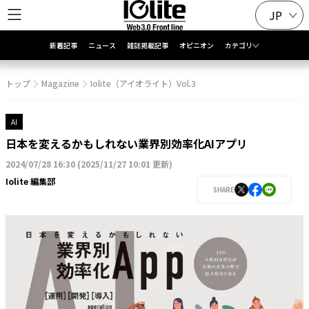
JP
新着記事
ニュース
雑誌掲載記事
オピニオン
カテゴリ
トップ
Magazine
Iolite（アイオライト）Vol.3
AI
日本を変えるかもしれない 業界別効率化AIアプリ
2024/07/28 16:30
(
2025/11/27 10:01 更新
)
Iolite 編集部
SHARE