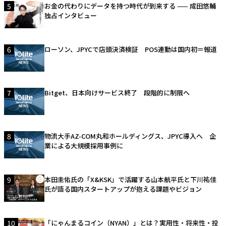
5
お金の代わりにデータを持つ時代が到来する —— 成田悠輔
独占インタビュー
6
ローソン、JPYCで店頭決済検証 POS連動は国内初＝報道
7
Bitget、日本向けサービス終了 段階的に制限へ
8
物流大手AZ-COM丸和ホールディングス、JPYC導入へ 企
業による大規模採用事例に
9
本田圭佑氏の「X&KSK」で活躍する山本航平氏と下川祐佳
氏が語る国内スタートアップが抱える課題やビジョン
10
「にゃんまるコイン（NYAN）」とは？実用性・将来性・投