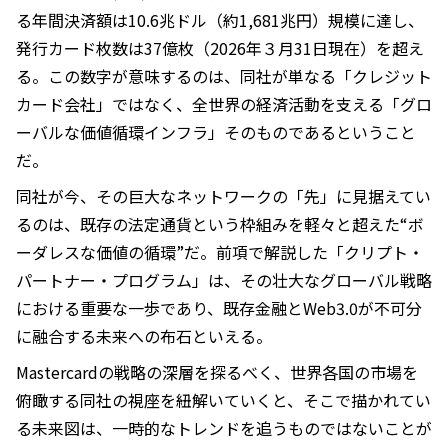
る年間決済額は10.6兆ドル（約1,681兆円）規模に達し、
発行カード枚数は37億枚（2026年３月31日現在）を超え
る。この数字が意味するのは、同社が単なる「クレジット
カード会社」ではなく、全世界の経済活動を支える「グロ
ーバルな価値循環インフラ」そのものであるということ
だ。
同社が今、その巨大なネットワークの「先」に見据えてい
るのは、既存の法定通貨という枠組みを軽々と超えた“ボ
ーダレスな価値の循環”だ。前項で解説した「クリプト・
パートナー・プログラム」は、その壮大なグローバル戦略
における重要な一歩であり、既存金融とWeb3.0が不可分
に融合する未来への布石といえる。
Mastercardの戦略の深層を探るべく、世界各国の市場を
俯瞰する同社の視座を紐解いていくと、そこで描かれてい
る未来図は、一時的なトレンドを追うものではないことが