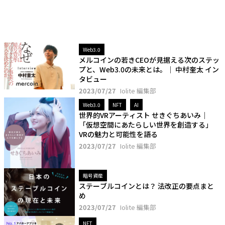
Web3.0
メルコインの若きCEOが見据える次のステッ
プと、Web3.0の未来とは。│ 中村奎太 イン
タビュー
2023/07/27
Iolite 編集部
Web3.0
NFT
AI
世界的VRアーティスト せきぐちあいみ｜
「仮想空間にあたらしい世界を創造する」
VRの魅力と可能性を語る
2023/07/27
Iolite 編集部
暗号資産
ステーブルコインとは？ 法改正の要点まと
め
2023/07/27
Iolite 編集部
NFT