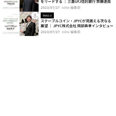
をリードする │ 三菱UFJ信託銀行 齊藤達哉
2023/07/27
Iolite 編集部
Web3.0
ステーブルコイン・JPYCが見据える次なる
展望 │ JPYC株式会社 岡部典孝インタビュー
2023/07/27
Iolite 編集部