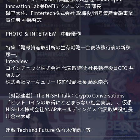
Innovation Lab兼DeFiテクノロジー部 部長

磯野太佑、Fintertech株式会社 取締役/暗号資産金融事業
責任者 神脇啓志

PHOTO ＆ INTERVIEW　中野優作

特集「暗号資産取引所の生存戦略─金商法移行後の新秩
序─」

Interview

コインチェック株式会社 代表取締役 社長執行役員CEO 井
坂友之

株式会社マーキュリー 取締役副社長 藤原崇亮

［対談連載］The NISHI Talk：Crypto Conversations 
「ビットコインの取得にとどまらない社会実装」 、仮想
NISHI×株式会社ANAPホールディングス 代表取締役社長 
川合林太郎

連載 Tech and Future 佐々木俊尚…等