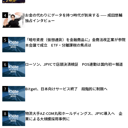
4
お金の代わりにデータを持つ時代が到来する —— 成田悠輔
独占インタビュー
5
「暗号資産（仮想通貨）を金融商品に」金商法改正案が参院
本会議で成立 ETF・分離課税の焦点は
6
ローソン、JPYCで店頭決済検証 POS連動は国内初＝報道
7
Bitget、日本向けサービス終了 段階的に制限へ
8
物流大手AZ-COM丸和ホールディングス、JPYC導入へ 企
業による大規模採用事例に