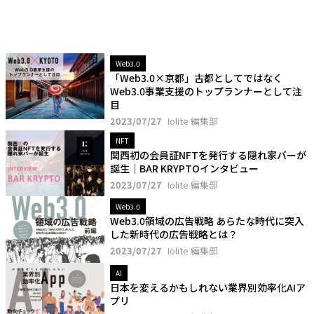
Web3.0
「Web3.0×京都」古都としてではなく
Web3.0事業支援のトップランナーとして注
目
2023/07/27
Iolite 編集部
NFT
関西初の会員証NFTを発行する隠れ家バーが
誕生｜BAR KRYPTOインタビュー
2023/07/27
Iolite 編集部
Web3.0
Web3.0領域の広告戦略 あらたな時代に突入
した新時代の広告戦略とは？
2023/07/27
Iolite 編集部
AI
日本を変えるかもしれない 業界別効率化AIア
プリ