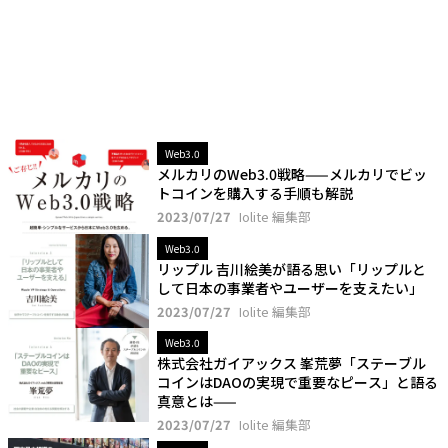
Web3.0
メルカリのWeb3.0戦略——メルカリでビッ
トコインを購入する手順も解説
2023/07/27
Iolite 編集部
Web3.0
リップル 吉川絵美が語る思い「リップルと
して日本の事業者やユーザーを支えたい」
2023/07/27
Iolite 編集部
Web3.0
株式会社ガイアックス 峯荒夢「ステーブル
コインはDAOの実現で重要なピース」と語る
真意とは——
2023/07/27
Iolite 編集部