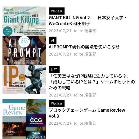
Web3.0
GIANT KILLING Vol.2——日本女子大学・
WeCreate3 和田朋子
2023/07/27
Iolite 編集部
AI
AI PROMPT現代の魔法を使いこなせ
2023/07/27
Iolite 編集部
NFT
「任天堂はなぜIP戦略に注力している？」
「成功しているIPとは？」ゲームIPヒットの
ための戦略
2023/07/27
Iolite 編集部
Web3.0
ブロックチェーンゲーム Game Review
Vol.3
2023/07/27
Iolite 編集部