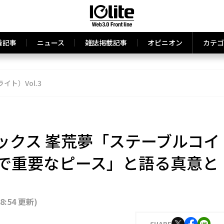
着記事
ニュース
雑誌掲載記事
オピニオン
カテゴ
ライト）Vol.3
ックス 峯荒夢「ステーブルコイ
現で重要なピース」と語る真意と
18:54 更新
)
SHARE