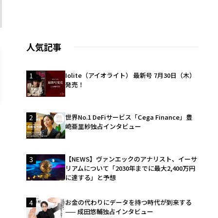
人気記事
1
Iolite（アイオライト） 最新号 7月30日（木）
発売！
2
世界No.1 DeFiサービス「Cega Finance」豊
崎亜里紗独占インタビュー
3
【NEWS】ヴァンエックのアナリスト、イーサ
リアムについて「2030年までに最大2,400万円
に達する」と予想
4
お金の代わりにデータを持つ時代が到来する
—— 成田悠輔独占インタビュー