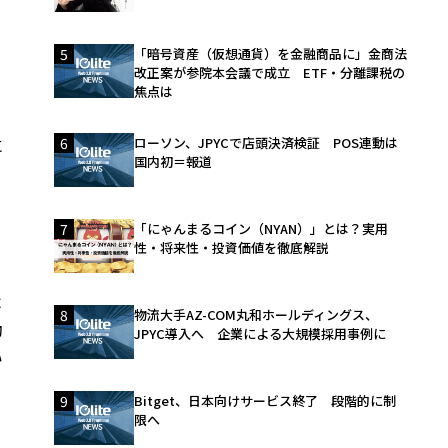
5
「暗号資産（仮想通貨）を金融商品に」金商法
改正案が参院本会議で成立 ETF・分離課税の
焦点は
に
6
ローソン、JPYCで店頭決済検証 POS連動は
国内初＝報道
用
7
「にゃんまるコイン（NYAN）」とは？実用
性・将来性・投資価値を徹底解説
よ
8
物流大手AZ-COM丸和ホールディングス、
動
JPYC導入へ 企業による大規模採用事例に
い
9
Bitget、日本向けサービス終了 段階的に制
ト
限へ