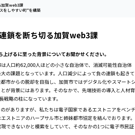
加賀web3課
スをしやすい町”を構築
連鎖を断ち切る加賀web3課
立ち上げるに至った背景についてお聞かせください。
は人口約62,000人ほどの小さな自治体で、消滅可能性自治体
最大の課題となっています。人口減少によって負の連鎖も起きて
性都市からの脱却を目指し、加賀市ではデジタル化やスマート
ことが背景にはあります。そのなかで、先端技術の導入と人材育
長戦略の柱になっています。
ものがありますが、私たちは電子国家であるエストニアをベン
はエストニアのハープサル市と姉妹都市協定を結んでおります。
実現できないかと模索をしていて、そのなかの1つに電子市民証