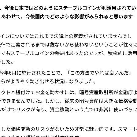
け、今後日本ではどのようにステーブルコインが利活用されてい
。あわせて、今後国内でどのような影響がみられると思います
コインについてはこれまで法律上の定義がされていませんでし
法律で定義されるまでは危ないから使わないということが往々
までもステーブルコインの需要はあったのですが、積極的に活
でした。
今年6月に施行されたことで、「この方法でやれば良いんだ」
者らがようやく動き出せる状況になりました。
ラクトと紐付けてお金を動かすには、暗号資産取引所が金融庁
かできませんでした。しかし、従来の暗号資産は大きな価格変
るだけでリスクが有り、資金移動という点では非常に使いづら
うした価格変動のリスクがないため非常に魅力的です。スマー