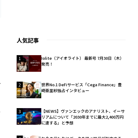
人気記事
1
Iolite（アイオライト） 最新号 7月30日（木）
発売！
シ
2
世界No.1 DeFiサービス「Cega Finance」豊
崎亜里紗独占インタビュー
チ
3
【NEWS】ヴァンエックのアナリスト、イーサ
リアムについて「2030年までに最大2,400万円
に達する」と予想