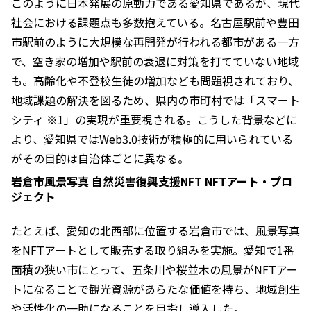
このように日本発展の原動力である愛知県であるが、現代
社会における課題点も多数抱えている。名古屋駅前や豊田
市駅前のように大規模な再開発が行われる都市がある一方
で、空き家の増加や駅前の衰退に対策を打てていない地域
も。高齢化や不登校生徒の増加なども問題視されており、
地域課題の解決を図るため、県内の市町村では「スマート
シティ ※1」の実現が重要視される。こうした背景などに
より、愛知県ではWeb3.0技術が積極的に用いられている
がその目的は自治体ごとに異なる。
岩倉市風景写真 自然災害復興支援NFT NFTアート・プロ
ジェクト
たとえば、愛知の北西部に位置する岩倉市では、風景写真
をNFTアートとして販売する取り組みを実施。愛知で1番
面積の狭い市にとって、五条川や桜並木の風景がNFTアー
トになることで観光資源があらたな価値を持ち、地域創生
や活性化の一助になることを目指し導入した。