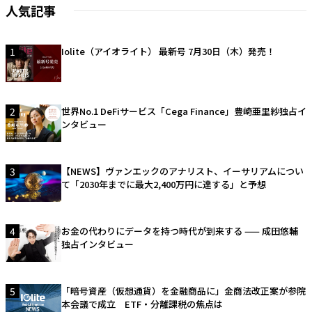
人気記事
1
Iolite（アイオライト） 最新号 7月30日（木）発売！
2
世界No.1 DeFiサービス「Cega Finance」豊崎亜里紗独占イ
ンタビュー
3
【NEWS】ヴァンエックのアナリスト、イーサリアムについ
て「2030年までに最大2,400万円に達する」と予想
4
お金の代わりにデータを持つ時代が到来する —— 成田悠輔
独占インタビュー
5
「暗号資産（仮想通貨）を金融商品に」金商法改正案が参院
本会議で成立 ETF・分離課税の焦点は