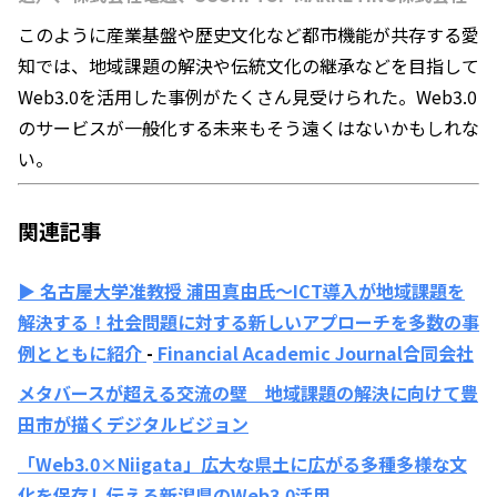
このように産業基盤や歴史文化など都市機能が共存する愛
知では、地域課題の解決や伝統文化の継承などを目指して
Web3.0を活用した事例がたくさん見受けられた。Web3.0
のサービスが一般化する未来もそう遠くはないかもしれな
い。
関連記事
▶︎
名古屋大学准教授 浦田真由氏〜ICT導入が地域課題を
解決する！社会問題に対する新しいアプローチを多数の事
例とともに紹介
-
Financial Academic Journal合同会社
メタバースが超える交流の壁 地域課題の解決に向けて豊
田市が描くデジタルビジョン
「Web3.0×Niigata」広大な県土に広がる多種多様な文
化を保存し伝える新潟県のWeb3.0活用