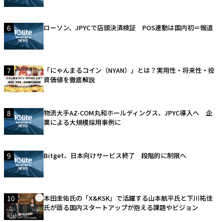
6
ローソン、JPYCで店頭決済検証 POS連動は国内初＝報道
7
「にゃんまるコイン（NYAN）」とは？実用性・将来性・投
資価値を徹底解説
8
物流大手AZ-COM丸和ホールディングス、JPYC導入へ 企
業による大規模採用事例に
9
Bitget、日本向けサービス終了 段階的に制限へ
10
本田圭佑氏の「X&KSK」で活躍する山本航平氏と下川祐佳
氏が語る国内スタートアップが抱える課題やビジョン