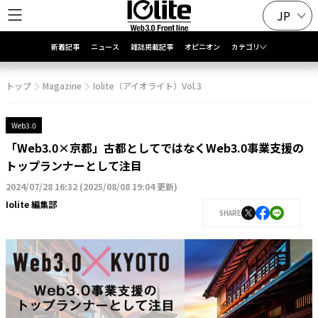
JP
新着記事
ニュース
雑誌掲載記事
オピニオン
カテゴリ
トップ
Magazine
Iolite（アイオライト）Vol.3
Web3.0
「Web3.0×京都」古都としてではなくWeb3.0事業支援の
トップランナーとして注目
2024/07/28 16:32
(
2025/08/08 19:04 更新
)
Iolite 編集部
SHARE