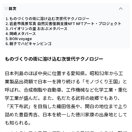
目次
ものづくりの街に溶け込む次世代テクノロジー
岩倉市風景写真 自然災害復興支援NFT NFTアート・プロジェクト
バイオリンの里 おおぶメタバース
岡崎メタバース
BON voyage
親子でハピキャンビンゴ
ものづくりの街に溶け込む次世代テクノロジー
日本列島のほぼ中央に位置する愛知県。昭和52年から工
業製品出荷額で日本一を誇り続ける「モノづくり王国」と
呼ばれ、合成樹脂や自動車、工作機械など化学工業・重化
学工業が盛んだ。また、名だたる武将の故郷でもあり、
「天下布武」を目指した織田信長や、関白の地位まで上り
詰めた豊臣秀吉、日本を統一した徳川家康の出身地として
も知られる。