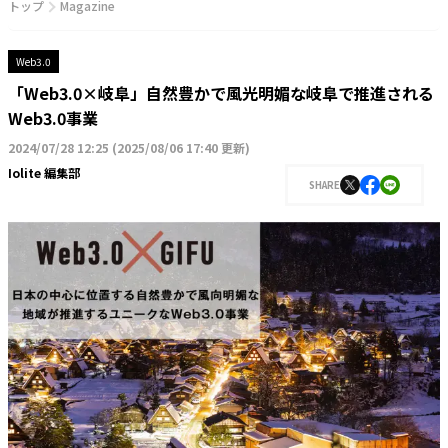
トップ
Magazine
Web3.0
「Web3.0×岐阜」自然豊かで風光明媚な岐阜で推進される
Web3.0事業
2024/07/28 12:25
(
2025/08/06 17:40 更新
)
Iolite 編集部
SHARE