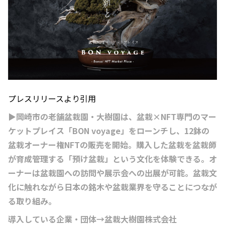
プレスリリースより引用
▶岡崎市の老舗盆栽園・大樹園は、盆栽×NFT専門のマー
ケットプレイス「BON voyage」をローンチし、12鉢の
盆栽オーナー権NFTの販売を開始。購入した盆栽を盆栽師
が育成管理する「預け盆栽」という文化を体験できる。オ
ーナーは盆栽園への訪問や展示会への出展が可能。盆栽文
化に触れながら日本の銘木や盆栽業界を守ることにつなが
る取り組み。
導入している企業・団体→盆栽大樹園株式会社