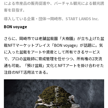
による市産品の販売促進や、バーチャル観光による観光誘
客を目指す。
導入している企業・団体→岡崎市、START LANDS Inc.
BON voyage
さらに、岡崎市では老舗盆栽園「大樹園」が立ち上げた盆
栽NFTマーケットプレイス「BON voyage」が話題に。気
に入った盆栽をアートや資産として所有できるサービス
で、プロの盆栽師に育成管理を任せつつ、所有権の2次流
通も可能。「預け盆栽」文化とNFTアートを掛け合わせた
注目のNFT活用法である。