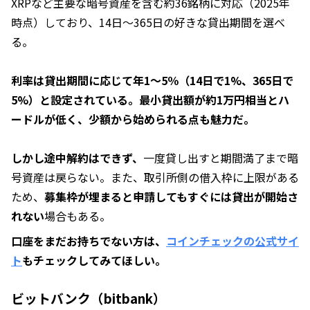
XRPなど主要な暗号資産を含む約36銘柄に対応（2025年
時点）しており、14日～365日の好きな貸出期間を選べ
る。
利率は貸出期間に応じて年1～5％（14日で1%、365日で
5%）と設定されている。最小貸出額が約1万円相当とハ
ードルが低く、少額から始められる点も魅力だ。
しかし途中解約はできず、
一度貸し出すと期間満了まで暗
号資産は戻らない。また、取引所側の借入枠に上限がある
ため、
募集枠が埋まると申請してもすぐには貸出が開始さ
れない
場合もある。
口座をまだお持ちでない方は、
コインチェックの公式サイ
ト
もチェックしてみてほしい。
ビットバンク（bitbank）