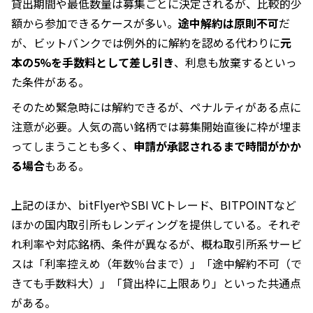
貸出期間や最低数量は募集ごとに決定されるが、比較的少
額から参加できるケースが多い。
途中解約は原則不可
だ
が、ビットバンクでは例外的に解約を認める代わりに
元
本の5%を手数料として差し引き
、利息も放棄するといっ
た条件がある。
そのため緊急時には解約できるが、ペナルティがある点に
注意が必要。人気の高い銘柄では募集開始直後に枠が埋ま
ってしまうことも多く、
申請が承認されるまで時間がかか
る場合
もある。
上記のほか、bitFlyerやSBI VCトレード、BITPOINTなど
ほかの国内取引所もレンディングを提供している。それぞ
れ利率や対応銘柄、条件が異なるが、概ね取引所系サービ
スは「利率控えめ（年数％台まで）」「途中解約不可（で
きても手数料大）」「貸出枠に上限あり」といった共通点
がある。