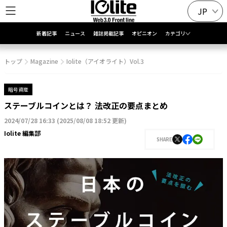
JP
新着記事
ニュース
雑誌掲載記事
オピニオン
カテゴリ
トップ
Magazine
Iolite（アイオライト）Vol.3
暗号資産
ステーブルコインとは？ 法改正の要点まとめ
2024/07/28 16:33
(
2025/08/08 18:52 更新
)
Iolite 編集部
SHARE