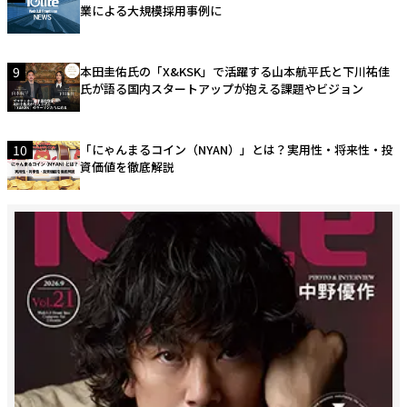
業による大規模採用事例に
9
本田圭佑氏の「X&KSK」で活躍する山本航平氏と下川祐佳
氏が語る国内スタートアップが抱える課題やビジョン
10
「にゃんまるコイン（NYAN）」とは？実用性・将来性・投
資価値を徹底解説