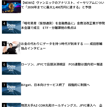
3
【NEWS】ヴァンエックのアナリスト、イーサリアムについ
て「2030年までに最大2,400万円に達する」と予想
4
「暗号資産（仮想通貨）を金融商品に」金商法改正案が参院
本会議で成立 ETF・分離課税の焦点は
5
お金の代わりにデータを持つ時代が到来する —— 成田悠輔
独占インタビュー
6
ローソン、JPYCで店頭決済検証 POS連動は国内初＝報道
7
Bitget、日本向けサービス終了 段階的に制限へ
8
物流大手AZ-COM丸和ホールディングス、JPYC導入へ 企