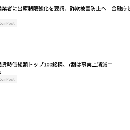
換業者に出庫制限強化を要請、詐欺被害防止へ 金融庁
CoinPost
貨時価総額トップ100銘柄、7割は事実上消滅＝
k
CoinPost