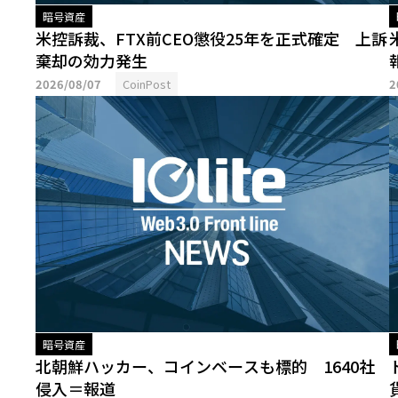
暗号資産
米控訴裁、FTX前CEO懲役25年を正式確定 上訴
棄却の効力発生
2026/08/07
CoinPost
2
暗号資産
北朝鮮ハッカー、コインベースも標的 1640社
侵入＝報道