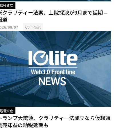
暗号資産
米クラリティー法案、上院採決が9月まで延期＝
報道
026/08/07
CoinPost
暗号資産
トランプ大統領、クラリティー法成立なら仮想通
貨売却益の納税延期も