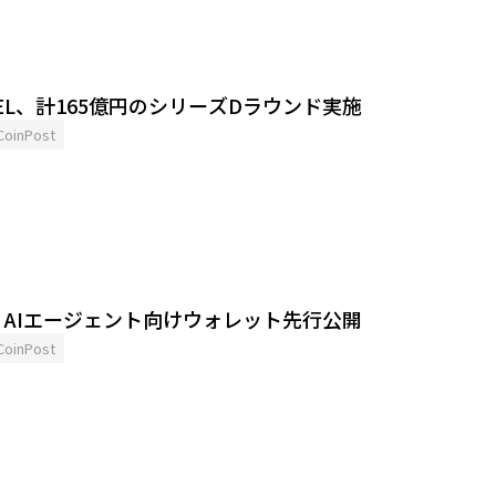
OTEL、計165億円のシリーズDラウンド実施
CoinPost
、AIエージェント向けウォレット先行公開
CoinPost