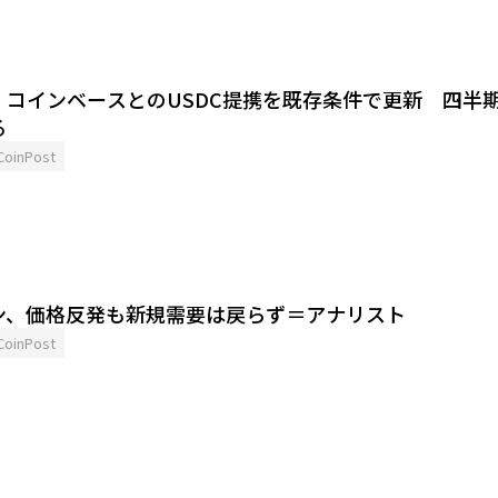
、コインベースとのUSDC提携を既存条件で更新 四半
る
CoinPost
ン、価格反発も新規需要は戻らず＝アナリスト
CoinPost