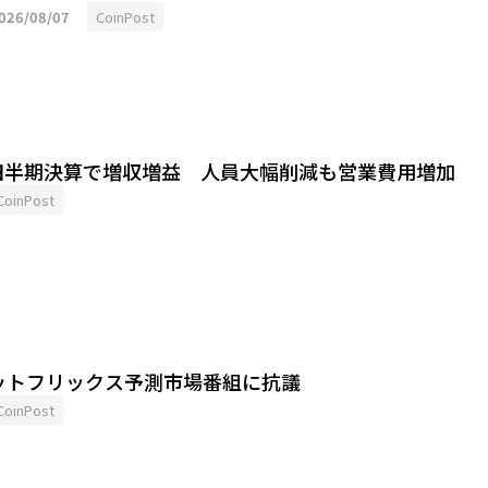
026/08/07
CoinPost
四半期決算で増収増益 人員大幅削減も営業費用増加
CoinPost
ットフリックス予測市場番組に抗議
CoinPost