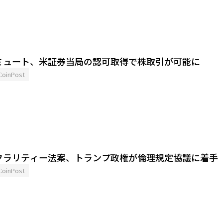
ミュート、米証券当局の認可取得で株取引が可能に
CoinPost
クラリティー法案、トランプ政権が倫理規定協議に着手
CoinPost