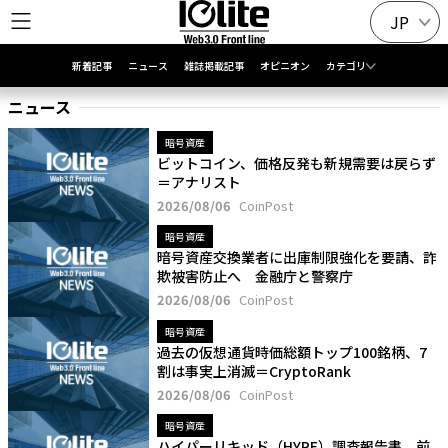
JP
新着記事
ニュース
雑誌掲載記事
オピニオン
カテゴリ
ニュース
暗号資産
ビットコイン、価格反発も新規需要は戻らず
＝アナリスト
2026/08/06
CoinPost
暗号資産
暗号資産交換業者に出庫制限強化を要請、詐
欺被害防止へ 金融庁と警察庁
2026/08/06
CoinPost
暗号資産
過去の仮想通貨時価総額トップ100銘柄、7
割は事実上消滅＝CryptoRank
2026/08/06
CoinPost
暗号資産
ハイパーリキッド（HYPE）調査報告書、前