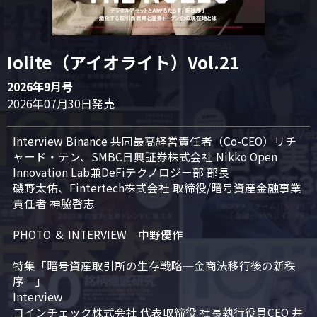
Iolite（アイオライト）Vol.21
2026年9月号
2026年07月30日発売
Interview Binance 共同最高経営責任者（Co-CEO）リチ
ャード・テン、SMBC日興証券株式会社 Nikko Open 
Innovation Lab兼DeFiテクノロジー部 部長

磯野太佑、Fintertech株式会社 取締役/暗号資産金融事業
責任者 神脇啓志

PHOTO ＆ INTERVIEW　中野優作

特集「暗号資産取引所の生存戦略─金商法移行後の新秩
序─」

Interview

コインチェック株式会社 代表取締役 社長執行役員CEO 井