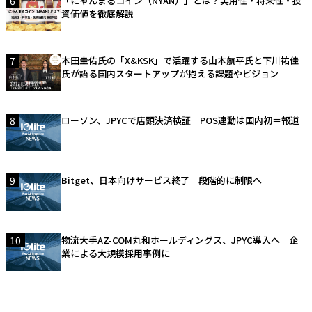
6
「にゃんまるコイン（NYAN）」とは？実用性・将来性・投
資価値を徹底解説
7
本田圭佑氏の「X&KSK」で活躍する山本航平氏と下川祐佳
氏が語る国内スタートアップが抱える課題やビジョン
8
ローソン、JPYCで店頭決済検証 POS連動は国内初＝報道
9
Bitget、日本向けサービス終了 段階的に制限へ
10
物流大手AZ-COM丸和ホールディングス、JPYC導入へ 企
業による大規模採用事例に