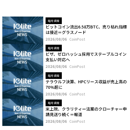
暗号資産
ビットコイン流出6.58万BTC、売り枯れ指標
は接近＝グラスノード
2026/08/06
CoinPost
暗号資産
ビザ、ゼロハッシュ採用でステーブルコイン
支払い対応へ
2026/08/06
CoinPost
暗号資産
テラウルフ決算、HPCリース収益が売上高の
70%超に
2026/08/06
CoinPost
暗号資産
米上院、クラリティー法案のクローチャー申
請見送り続く＝報道
2026/08/06
CoinPost