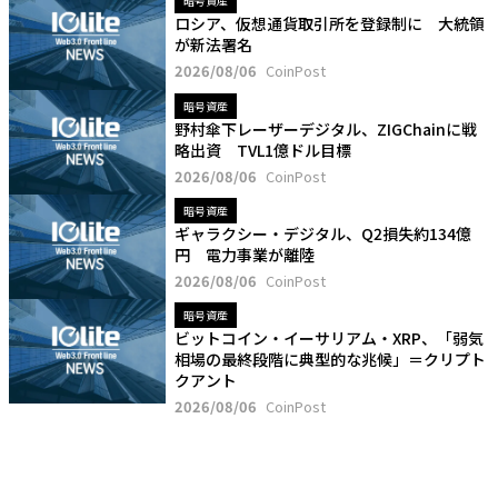
暗号資産
ロシア、仮想通貨取引所を登録制に 大統領
が新法署名
2026/08/06
CoinPost
暗号資産
野村傘下レーザーデジタル、ZIGChainに戦
略出資 TVL1億ドル目標
2026/08/06
CoinPost
暗号資産
ギャラクシー・デジタル、Q2損失約134億
円 電力事業が離陸
2026/08/06
CoinPost
暗号資産
ビットコイン・イーサリアム・XRP、「弱気
相場の最終段階に典型的な兆候」＝クリプト
クアント
2026/08/06
CoinPost