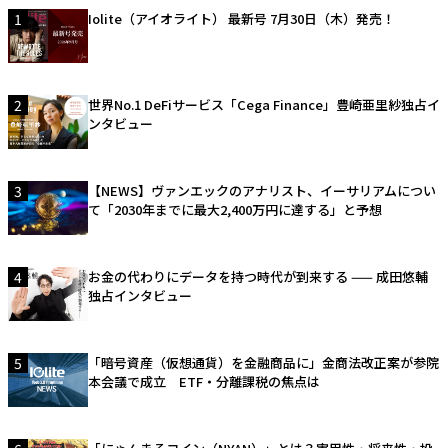
1
Iolite（アイオライト） 最新号 7月30日（木）発売！
2
世界No.1 DeFiサービス「Cega Finance」豊崎亜里紗独占イ
ンタビュー
3
【NEWS】ヴァンエックのアナリスト、イーサリアムについ
て「2030年までに最大2,400万円に達する」と予想
4
お金の代わりにデータを持つ時代が到来する —— 成田悠輔
独占インタビュー
5
「暗号資産（仮想通貨）を金融商品に」金商法改正案が参院
本会議で成立 ETF・分離課税の焦点は