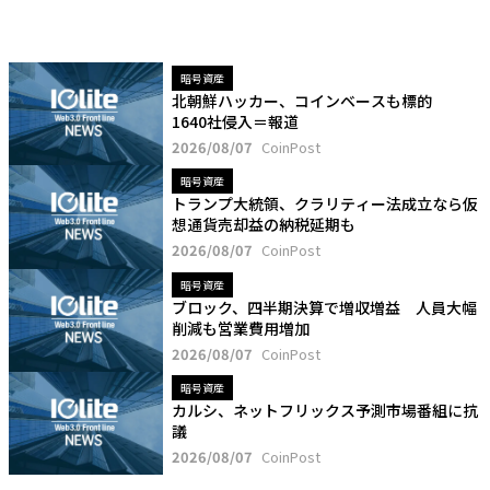
暗号資産
北朝鮮ハッカー、コインベースも標的
1640社侵入＝報道
2026/08/07
CoinPost
暗号資産
トランプ大統領、クラリティー法成立なら仮
想通貨売却益の納税延期も
2026/08/07
CoinPost
暗号資産
ブロック、四半期決算で増収増益 人員大幅
削減も営業費用増加
2026/08/07
CoinPost
暗号資産
カルシ、ネットフリックス予測市場番組に抗
議
2026/08/07
CoinPost