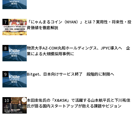
7
「にゃんまるコイン（NYAN）」とは？実用性・将来性・投
資価値を徹底解説
8
物流大手AZ-COM丸和ホールディングス、JPYC導入へ 企
業による大規模採用事例に
9
Bitget、日本向けサービス終了 段階的に制限へ
10
本田圭佑氏の「X&KSK」で活躍する山本航平氏と下川祐佳
氏が語る国内スタートアップが抱える課題やビジョン