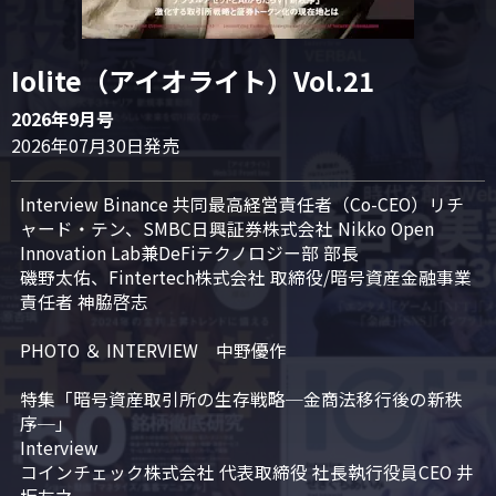
Iolite（アイオライト）Vol.21
2026年9月号
2026年07月30日発売
Interview Binance 共同最高経営責任者（Co-CEO）リチ
ャード・テン、SMBC日興証券株式会社 Nikko Open 
Innovation Lab兼DeFiテクノロジー部 部長

磯野太佑、Fintertech株式会社 取締役/暗号資産金融事業
責任者 神脇啓志

PHOTO ＆ INTERVIEW　中野優作

特集「暗号資産取引所の生存戦略─金商法移行後の新秩
序─」

Interview

コインチェック株式会社 代表取締役 社長執行役員CEO 井