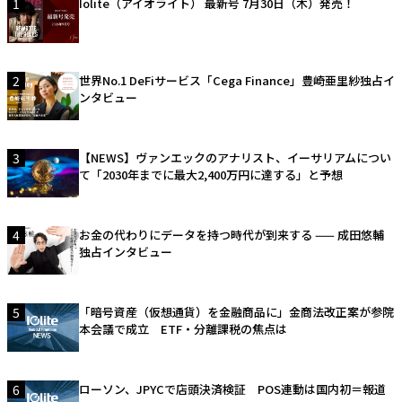
1
Iolite（アイオライト） 最新号 7月30日（木）発売！
2
世界No.1 DeFiサービス「Cega Finance」豊崎亜里紗独占イ
ンタビュー
3
【NEWS】ヴァンエックのアナリスト、イーサリアムについ
て「2030年までに最大2,400万円に達する」と予想
4
お金の代わりにデータを持つ時代が到来する —— 成田悠輔
独占インタビュー
5
「暗号資産（仮想通貨）を金融商品に」金商法改正案が参院
本会議で成立 ETF・分離課税の焦点は
6
ローソン、JPYCで店頭決済検証 POS連動は国内初＝報道