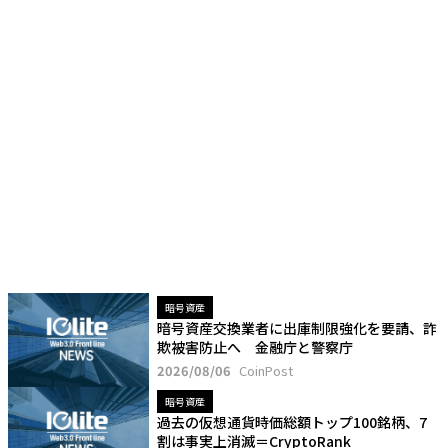
暗号資産
暗号資産交換業者に出庫制限強化を要請、詐
欺被害防止へ 金融庁と警察庁
2026/08/06
CoinPost
暗号資産
過去の仮想通貨時価総額トップ100銘柄、7
割は事実上消滅＝CryptoRank