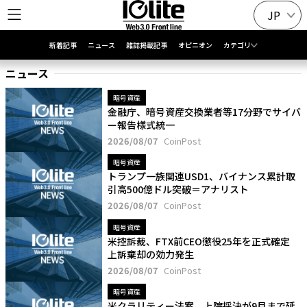
JP
新着記事
ニュース
雑誌掲載記事
オピニオン
カテゴリ
ニュース
暗号資産
金融庁、暗号資産交換業者等17分野でサイバ
ー報告様式統一
2026/08/07
CoinPost
暗号資産
トランプ一族関連USD1、バイナンス累計取
引高500億ドル突破＝アナリスト
2026/08/07
CoinPost
暗号資産
米控訴裁、FTX前CEO懲役25年を正式確定
上訴棄却の効力発生
2026/08/07
CoinPost
暗号資産
米クラリティー法案、上院採決が9月まで延