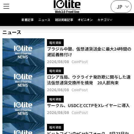
JP
新着記事
ニュース
雑誌掲載記事
オピニオン
カテゴリ
ニュース
暗号資産
ブラジル中銀、仮想通貨送金に最大24時間の
遅延義務付け
2026/08/08
CoinPost
暗号資産
ロシア当局、ウクライナ発詐欺に関与した違
法仮想通貨交換所を摘発 20人超拘束
2026/08/08
CoinPost
暗号資産
サークル、USDCとCCTPをXレイヤーに導入
2026/08/08
CoinPost
暗号資産
ビットコインのeCashフォーク、8月23日か