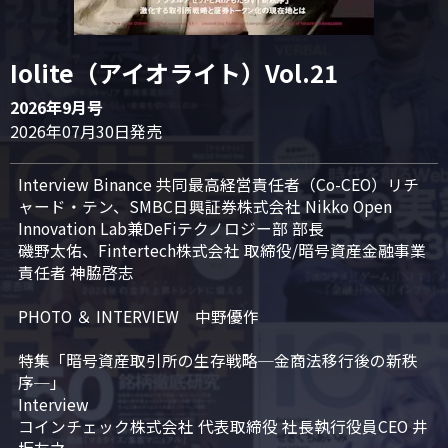
Iolite（アイオライト）Vol.21
2026年9月号
2026年07月30日発売
Interview Binance 共同最高経営責任者（Co-CEO）リチ
ャード・テン、SMBC日興証券株式会社 Nikko Open 
Innovation Lab兼DeFiテクノロジー部 部長

磯野太佑、Fintertech株式会社 取締役/暗号資産金融事業
責任者 神脇啓志

PHOTO ＆ INTERVIEW　中野優作

特集「暗号資産取引所の生存戦略─金商法移行後の新秩
序─」

Interview

コインチェック株式会社 代表取締役 社長執行役員CEO 井