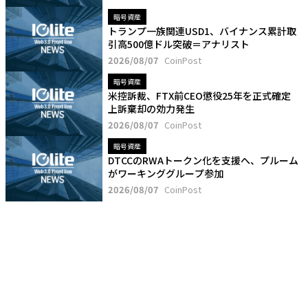
暗号資産
トランプ一族関連USD1、バイナンス累計取
引高500億ドル突破＝アナリスト
2026/08/07
CoinPost
暗号資産
米控訴裁、FTX前CEO懲役25年を正式確定
上訴棄却の効力発生
2026/08/07
CoinPost
暗号資産
DTCCのRWAトークン化を支援へ、プルーム
がワーキンググループ参加
2026/08/07
CoinPost