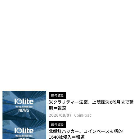
暗号資産
米クラリティー法案、上院採決が9月まで延
期＝報道
2026/08/07
CoinPost
暗号資産
北朝鮮ハッカー、コインベースも標的
1640社侵入＝報道