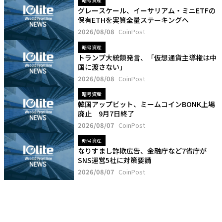
暗号資産
グレースケール、イーサリアム・ミニETFの
保有ETHを実質全量ステーキングへ
2026/08/08
CoinPost
暗号資産
トランプ大統領発言、「仮想通貨主導権は中
国に渡さない」
2026/08/08
CoinPost
暗号資産
韓国アップビット、ミームコインBONK上場
廃止 9月7日終了
2026/08/07
CoinPost
暗号資産
なりすまし詐欺広告、金融庁など7省庁が
SNS運営5社に対策要請
2026/08/07
CoinPost