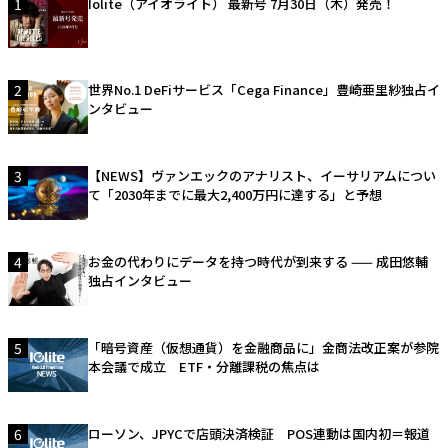
1
Iolite（アイオライト） 最新号 7月30日（木）発売！
2
世界No.1 DeFiサービス「Cega Finance」豊崎亜里紗独占イ
ンタビュー
3
【NEWS】ヴァンエックのアナリスト、イーサリアムについ
て「2030年までに最大2,400万円に達する」と予想
4
お金の代わりにデータを持つ時代が到来する —— 成田悠輔
独占インタビュー
5
「暗号資産（仮想通貨）を金融商品に」金商法改正案が参院
本会議で成立 ETF・分離課税の焦点は
6
ローソン、JPYCで店頭決済検証 POS連動は国内初＝報道