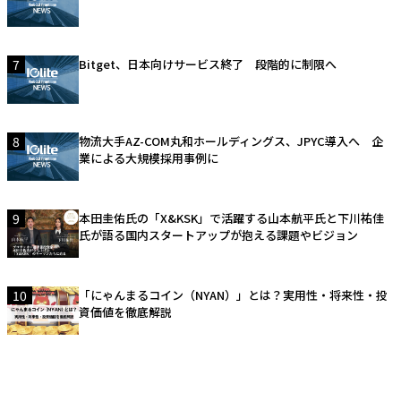
7
Bitget、日本向けサービス終了 段階的に制限へ
8
物流大手AZ-COM丸和ホールディングス、JPYC導入へ 企
業による大規模採用事例に
9
本田圭佑氏の「X&KSK」で活躍する山本航平氏と下川祐佳
氏が語る国内スタートアップが抱える課題やビジョン
10
「にゃんまるコイン（NYAN）」とは？実用性・将来性・投
資価値を徹底解説