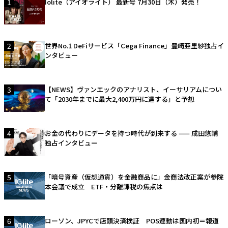
1
Iolite（アイオライト） 最新号 7月30日（木）発売！
2
世界No.1 DeFiサービス「Cega Finance」豊崎亜里紗独占イ
ンタビュー
3
【NEWS】ヴァンエックのアナリスト、イーサリアムについ
て「2030年までに最大2,400万円に達する」と予想
4
お金の代わりにデータを持つ時代が到来する —— 成田悠輔
独占インタビュー
5
「暗号資産（仮想通貨）を金融商品に」金商法改正案が参院
本会議で成立 ETF・分離課税の焦点は
6
ローソン、JPYCで店頭決済検証 POS連動は国内初＝報道