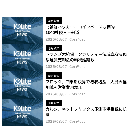
暗号資産
北朝鮮ハッカー、コインベースも標的
1640社侵入＝報道
2026/08/07
CoinPost
暗号資産
トランプ大統領、クラリティー法成立なら仮
想通貨売却益の納税延期も
2026/08/07
CoinPost
暗号資産
ブロック、四半期決算で増収増益 人員大幅
削減も営業費用増加
2026/08/07
CoinPost
暗号資産
カルシ、ネットフリックス予測市場番組に抗
議
2026/08/07
CoinPost