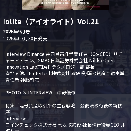
Iolite（アイオライト）Vol.21
2026年9月号
2026年07月30日発売
Interview Binance 共同最高経営責任者（Co-CEO）リチ
ャード・テン、SMBC日興証券株式会社 Nikko Open 
Innovation Lab兼DeFiテクノロジー部 部長

磯野太佑、Fintertech株式会社 取締役/暗号資産金融事業
責任者 神脇啓志

PHOTO ＆ INTERVIEW　中野優作

特集「暗号資産取引所の生存戦略─金商法移行後の新秩
序─」

Interview

コインチェック株式会社 代表取締役 社長執行役員CEO 井