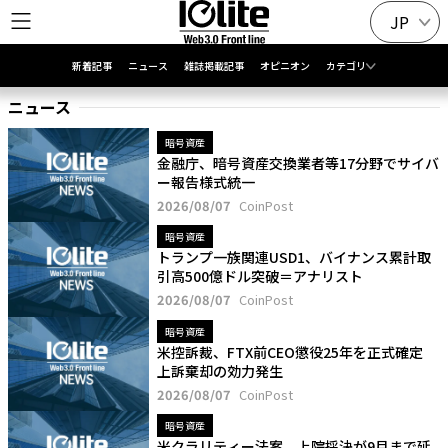
JP
新着記事
ニュース
雑誌掲載記事
オピニオン
カテゴリ
ニュース
暗号資産
金融庁、暗号資産交換業者等17分野でサイバ
ー報告様式統一
2026/08/07
CoinPost
暗号資産
トランプ一族関連USD1、バイナンス累計取
引高500億ドル突破＝アナリスト
2026/08/07
CoinPost
暗号資産
米控訴裁、FTX前CEO懲役25年を正式確定
上訴棄却の効力発生
2026/08/07
CoinPost
暗号資産
米クラリティー法案、上院採決が9月まで延