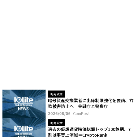
暗号資産
暗号資産交換業者に出庫制限強化を要請、詐
欺被害防止へ 金融庁と警察庁
2026/08/06
CoinPost
暗号資産
過去の仮想通貨時価総額トップ100銘柄、7
割は事実上消滅＝CryptoRank