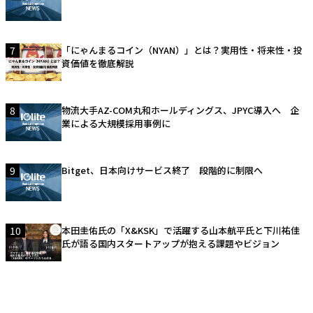
7
「にゃんまるコイン（NYAN）」とは？実用性・将来性・投
資価値を徹底解説
8
物流大手AZ-COM丸和ホールディングス、JPYC導入へ 企
業による大規模採用事例に
9
Bitget、日本向けサービス終了 段階的に制限へ
10
本田圭佑氏の「X&KSK」で活躍する山本航平氏と下川祐佳
氏が語る国内スタートアップが抱える課題やビジョン