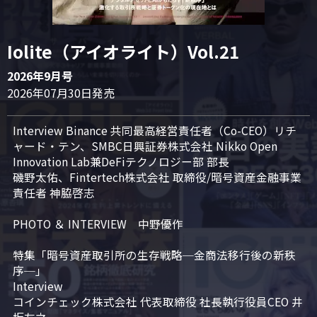
Iolite（アイオライト）Vol.21
2026年9月号
2026年07月30日発売
Interview Binance 共同最高経営責任者（Co-CEO）リチ
ャード・テン、SMBC日興証券株式会社 Nikko Open 
Innovation Lab兼DeFiテクノロジー部 部長

磯野太佑、Fintertech株式会社 取締役/暗号資産金融事業
責任者 神脇啓志

PHOTO ＆ INTERVIEW　中野優作

特集「暗号資産取引所の生存戦略─金商法移行後の新秩
序─」

Interview

コインチェック株式会社 代表取締役 社長執行役員CEO 井