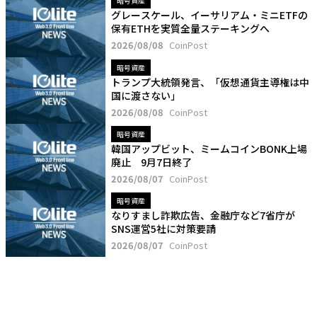
暗号資産
グレースケール、イーサリアム・ミニETFの
保有ETHを実質全量ステーキングへ
2026/08/08
CoinPost
暗号資産
トランプ大統領発言、「仮想通貨主導権は中
国に渡さない」
2026/08/08
CoinPost
暗号資産
韓国アップビット、ミームコインBONK上場
廃止 9月7日終了
2026/08/07
CoinPost
暗号資産
なりすまし詐欺広告、金融庁など7省庁が
SNS運営5社に対策要請
2026/08/07
CoinPost