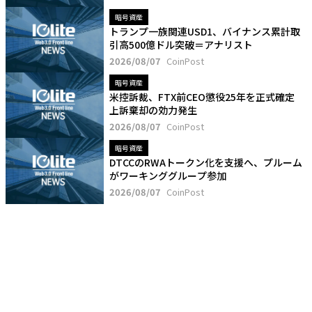
暗号資産
トランプ一族関連USD1、バイナンス累計取
引高500億ドル突破＝アナリスト
2026/08/07
CoinPost
暗号資産
米控訴裁、FTX前CEO懲役25年を正式確定
上訴棄却の効力発生
2026/08/07
CoinPost
暗号資産
DTCCのRWAトークン化を支援へ、プルーム
がワーキンググループ参加
2026/08/07
CoinPost