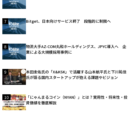
7
Bitget、日本向けサービス終了 段階的に制限へ
8
物流大手AZ-COM丸和ホールディングス、JPYC導入へ 企
業による大規模採用事例に
9
本田圭佑氏の「X&KSK」で活躍する山本航平氏と下川祐佳
氏が語る国内スタートアップが抱える課題やビジョン
10
「にゃんまるコイン（NYAN）」とは？実用性・将来性・投
資価値を徹底解説