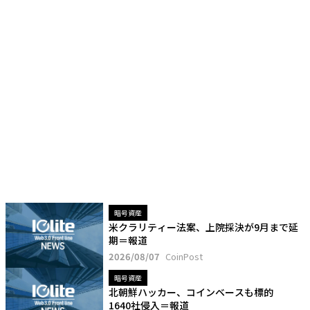
暗号資産
米クラリティー法案、上院採決が9月まで延
期＝報道
2026/08/07
CoinPost
暗号資産
北朝鮮ハッカー、コインベースも標的
1640社侵入＝報道