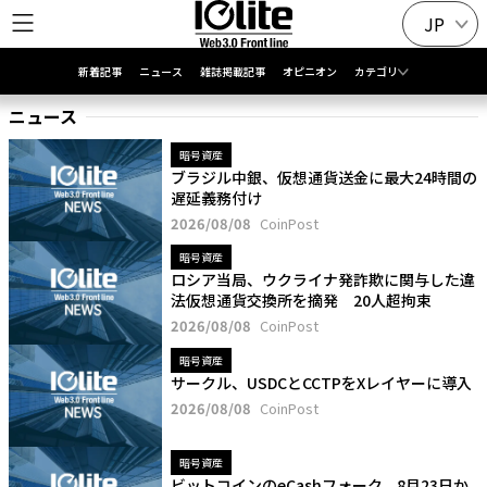
JP
新着記事
ニュース
雑誌掲載記事
オピニオン
カテゴリ
ニュース
暗号資産
ブラジル中銀、仮想通貨送金に最大24時間の
遅延義務付け
2026/08/08
CoinPost
暗号資産
ロシア当局、ウクライナ発詐欺に関与した違
法仮想通貨交換所を摘発 20人超拘束
2026/08/08
CoinPost
暗号資産
サークル、USDCとCCTPをXレイヤーに導入
2026/08/08
CoinPost
暗号資産
ビットコインのeCashフォーク、8月23日か