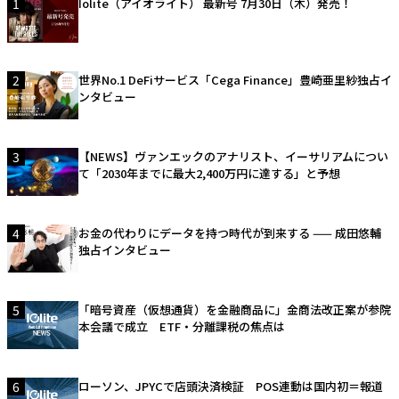
1
Iolite（アイオライト） 最新号 7月30日（木）発売！
2
世界No.1 DeFiサービス「Cega Finance」豊崎亜里紗独占イ
ンタビュー
3
【NEWS】ヴァンエックのアナリスト、イーサリアムについ
て「2030年までに最大2,400万円に達する」と予想
4
お金の代わりにデータを持つ時代が到来する —— 成田悠輔
独占インタビュー
5
「暗号資産（仮想通貨）を金融商品に」金商法改正案が参院
本会議で成立 ETF・分離課税の焦点は
6
ローソン、JPYCで店頭決済検証 POS連動は国内初＝報道