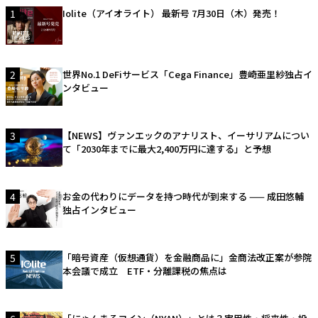
1
Iolite（アイオライト） 最新号 7月30日（木）発売！
2
世界No.1 DeFiサービス「Cega Finance」豊崎亜里紗独占イ
ンタビュー
3
【NEWS】ヴァンエックのアナリスト、イーサリアムについ
て「2030年までに最大2,400万円に達する」と予想
4
お金の代わりにデータを持つ時代が到来する —— 成田悠輔
独占インタビュー
5
「暗号資産（仮想通貨）を金融商品に」金商法改正案が参院
本会議で成立 ETF・分離課税の焦点は