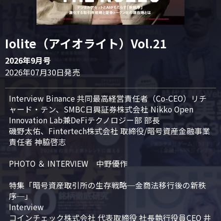
Iolite（アイオライト）Vol.21
2026年9月号
2026年07月30日発売
Interview Binance 共同最高経営責任者（Co-CEO）リチ
ャード・テン、SMBC日興証券株式会社 Nikko Open 
Innovation Lab兼DeFiテクノロジー部 部長

磯野太佑、Fintertech株式会社 取締役/暗号資産金融事業
責任者 神脇啓志

PHOTO ＆ INTERVIEW　中野優作

特集「暗号資産取引所の生存戦略─金商法移行後の新秩
序─」

Interview

コインチェック株式会社 代表取締役 社長執行役員CEO 井