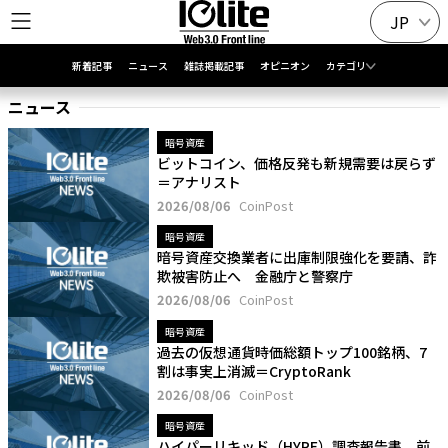
JP
新着記事
ニュース
雑誌掲載記事
オピニオン
カテゴリ
ニュース
暗号資産
ビットコイン、価格反発も新規需要は戻らず
＝アナリスト
2026/08/06
CoinPost
暗号資産
暗号資産交換業者に出庫制限強化を要請、詐
欺被害防止へ 金融庁と警察庁
2026/08/06
CoinPost
暗号資産
過去の仮想通貨時価総額トップ100銘柄、7
割は事実上消滅＝CryptoRank
2026/08/06
CoinPost
暗号資産
ハイパーリキッド（HYPE）調査報告書、前