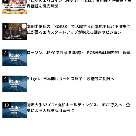
6
「にゃんまるコイン（NYAN）」とは？実用性・将来性・投
資価値を徹底解説
7
本田圭佑氏の「X&KSK」で活躍する山本航平氏と下川祐佳
氏が語る国内スタートアップが抱える課題やビジョン
8
ローソン、JPYCで店頭決済検証 POS連動は国内初＝報道
9
Bitget、日本向けサービス終了 段階的に制限へ
10
物流大手AZ-COM丸和ホールディングス、JPYC導入へ 企
業による大規模採用事例に