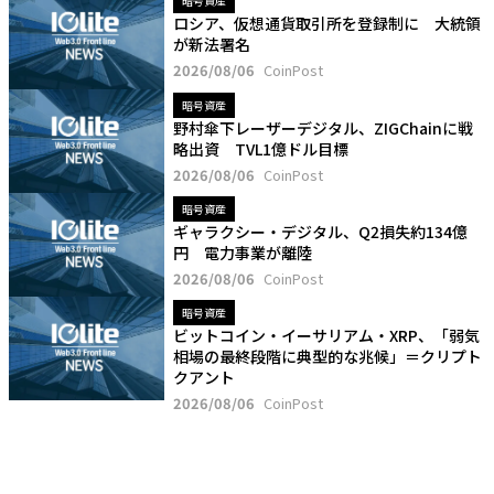
暗号資産
ロシア、仮想通貨取引所を登録制に 大統領
が新法署名
2026/08/06
CoinPost
暗号資産
野村傘下レーザーデジタル、ZIGChainに戦
略出資 TVL1億ドル目標
2026/08/06
CoinPost
暗号資産
ギャラクシー・デジタル、Q2損失約134億
円 電力事業が離陸
2026/08/06
CoinPost
暗号資産
ビットコイン・イーサリアム・XRP、「弱気
相場の最終段階に典型的な兆候」＝クリプト
クアント
2026/08/06
CoinPost