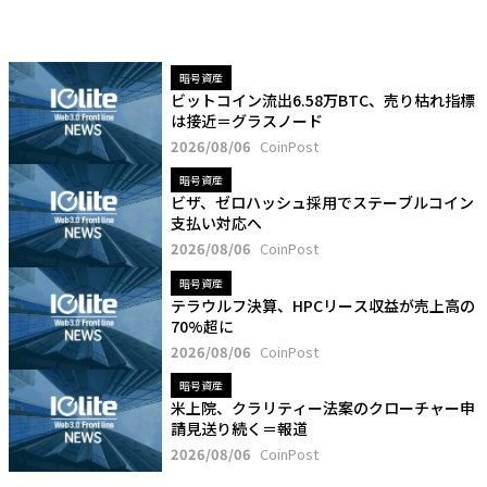
暗号資産
ビットコイン流出6.58万BTC、売り枯れ指標
は接近＝グラスノード
2026/08/06
CoinPost
暗号資産
ビザ、ゼロハッシュ採用でステーブルコイン
支払い対応へ
2026/08/06
CoinPost
暗号資産
テラウルフ決算、HPCリース収益が売上高の
70%超に
2026/08/06
CoinPost
暗号資産
米上院、クラリティー法案のクローチャー申
請見送り続く＝報道
2026/08/06
CoinPost