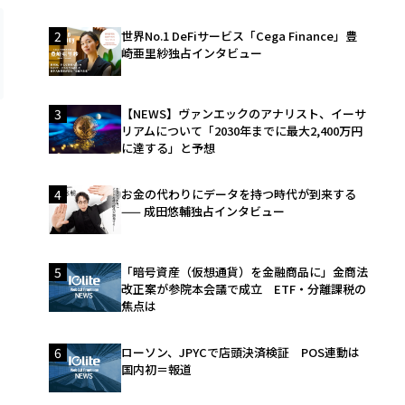
2
世界No.1 DeFiサービス「Cega Finance」豊
崎亜里紗独占インタビュー
3
【NEWS】ヴァンエックのアナリスト、イーサ
リアムについて「2030年までに最大2,400万円
に達する」と予想
4
お金の代わりにデータを持つ時代が到来する
—— 成田悠輔独占インタビュー
5
「暗号資産（仮想通貨）を金融商品に」金商法
改正案が参院本会議で成立 ETF・分離課税の
焦点は
6
ローソン、JPYCで店頭決済検証 POS連動は
国内初＝報道