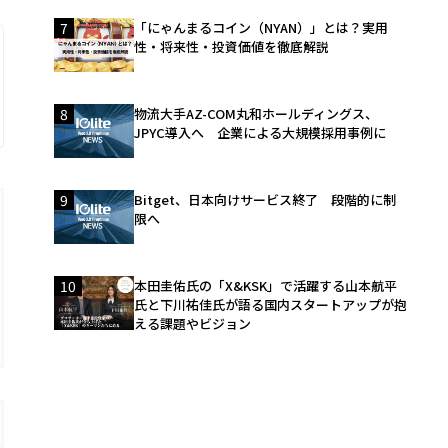
7
「にゃんまるコイン（NYAN）」とは？実用
性・将来性・投資価値を徹底解説
8
物流大手AZ-COM丸和ホールディングス、
JPYC導入へ 企業による大規模採用事例に
9
Bitget、日本向けサービス終了 段階的に制
限へ
10
本田圭佑氏の「X&KSK」で活躍する山本航平
氏と下川祐佳氏が語る国内スタートアップが抱
える課題やビジョン