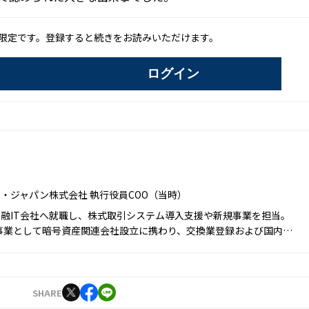
限定です。登録すると続きをお読みいただけます。
ログイン
・ジャパン株式会社 執行役員COO（当時）
融IT会社へ就職し、株式取引システム導入支援や新規事業を担当。
規事業として暗号資産関連会社設立に携わり、交換業登録および国内初
暗号資産取扱いを管掌。2022年にオーケーコイン・ジャパン株式会
新規サービス推進やマーケティング等を担当。
SHARE