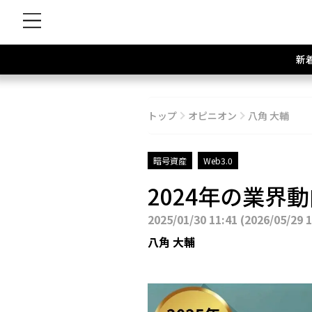
新
トップ
オピニオン
八角 大輔
暗号資産
Web3.0
2024年の業
2025/01/30 11:41
(
2026/05/29 
八角 大輔