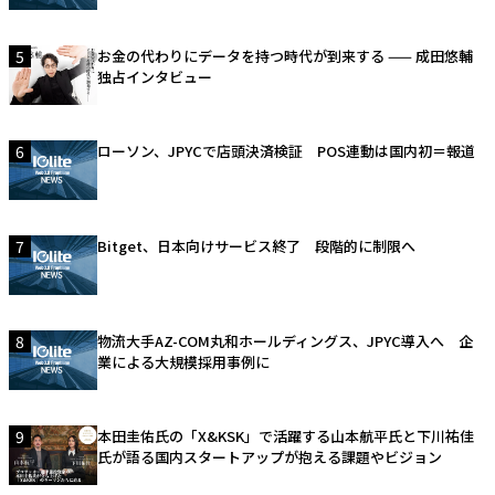
5
お金の代わりにデータを持つ時代が到来する —— 成田悠輔
独占インタビュー
6
ローソン、JPYCで店頭決済検証 POS連動は国内初＝報道
7
Bitget、日本向けサービス終了 段階的に制限へ
8
物流大手AZ-COM丸和ホールディングス、JPYC導入へ 企
業による大規模採用事例に
9
本田圭佑氏の「X&KSK」で活躍する山本航平氏と下川祐佳
氏が語る国内スタートアップが抱える課題やビジョン