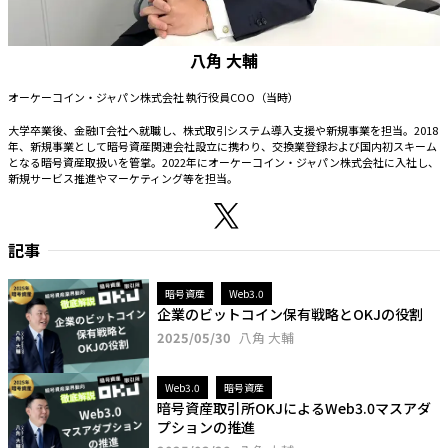
八角 大輔
オーケーコイン・ジャパン株式会社 執行役員COO（当時）
大学卒業後、金融IT会社へ就職し、株式取引システム導入支援や新規事業を担当。2018
年、新規事業として暗号資産関連会社設立に携わり、交換業登録および国内初スキーム
となる暗号資産取扱いを管掌。2022年にオーケーコイン・ジャパン株式会社に入社し、
新規サービス推進やマーケティング等を担当。
記事
暗号資産
Web3.0
企業のビットコイン保有戦略とOKJの役割
2025/05/30
八角 大輔
Web3.0
暗号資産
暗号資産取引所OKJによるWeb3.0マスアダ
プションの推進