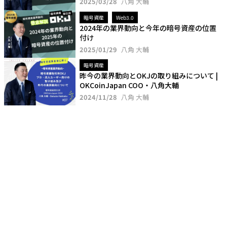
2025/03/28
八角 大輔
暗号資産
Web3.0
2024年の業界動向と今年の暗号資産の位置
付け
2025/01/29
八角 大輔
暗号資産
昨今の業界動向とOKJの取り組みについて |
OKCoinJapan COO・八角大輔
2024/11/28
八角 大輔