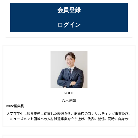
会員登録
ログイン
PROFILE
八木 紀彰
Iolite編集長
大学在学中に飲食業務に従事した経験から、飲食店のコンサルティング事業及び、
アミューズメント領域への人材派遣事業を立ち上げ、代表に就任。同時に自身のブ
ランドを確立させる目的からSNS運用を始める。運用開始6ヵ月でフォロワー数1万
人を達成。2021年9月に株式会社J-CAMに入社。YouTubeやTwitter運用に従事した
後、2022年4月より編集長に就任。2023年3月に『Iolite（アイオライト）』を創