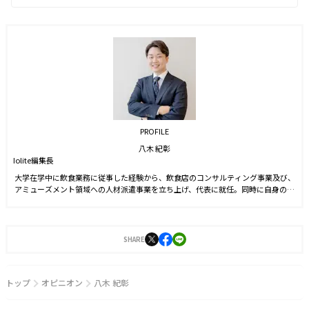
PROFILE
八木 紀彰
Iolite編集長
大学在学中に飲食業務に従事した経験から、飲食店のコンサルティング事業及び、
アミューズメント領域への人材派遣事業を立ち上げ、代表に就任。同時に自身のブ
ランドを確立させる目的からSNS運用を始める。運用開始6ヵ月でフォロワー数1万
人を達成。2021年9月に株式会社J-CAMに入社。YouTubeやTwitter運用に従事した
後、2022年4月より編集長に就任。2023年3月に『Iolite（アイオライト）』を創
刊。
SHARE
トップ
オピニオン
八木 紀彰