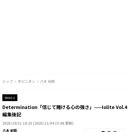
トップ
オピニオン
八木 紀彰
Web3.0
Determination「信じて賭ける心の強さ」——Iolite Vol.4
編集後記
2025/10/31 18:23
(
2025/11/04 13:06 更新
)
八木 紀彰