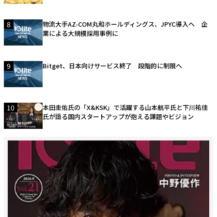
8
物流大手AZ-COM丸和ホールディングス、JPYC導入へ 企
業による大規模採用事例に
9
Bitget、日本向けサービス終了 段階的に制限へ
10
本田圭佑氏の「X&KSK」で活躍する山本航平氏と下川祐佳
氏が語る国内スタートアップが抱える課題やビジョン