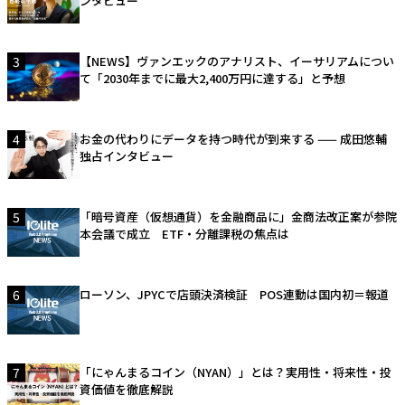
ンタビュー
3
【NEWS】ヴァンエックのアナリスト、イーサリアムについ
て「2030年までに最大2,400万円に達する」と予想
4
お金の代わりにデータを持つ時代が到来する —— 成田悠輔
独占インタビュー
5
「暗号資産（仮想通貨）を金融商品に」金商法改正案が参院
本会議で成立 ETF・分離課税の焦点は
6
ローソン、JPYCで店頭決済検証 POS連動は国内初＝報道
7
「にゃんまるコイン（NYAN）」とは？実用性・将来性・投
資価値を徹底解説