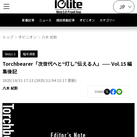
JP
新着記事
ニュース
雑誌掲載記事
オピニオン
カテゴリ
トップ
オピニオン
八木 紀彰
Web3.0
暗号資産
Torchbearer「次世代へと“灯し”伝える人」—— Vol.15 編
集後記
2025/10/31 17:12
(
2025/11/04 13:17 更新
)
八木 紀彰
SHARE