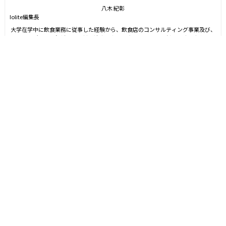
八木 紀彰
Iolite編集長
大学在学中に飲食業務に従事した経験から、飲食店のコンサルティング事業及び、
アミューズメント領域への人材派遣事業を立ち上げ、代表に就任。同時に自身のブ
ランドを確立させる目的からSNS運用を始める。運用開始6ヵ月でフォロワー数1万
人を達成。2021年9月に株式会社J-CAMに入社。YouTubeやTwitter運用に従事した
後、2022年4月より編集長に就任。2023年3月に『Iolite（アイオライト）』を創
刊。
SHARE
トップ
オピニオン
八木 紀彰
Web3.0
Leader「リーダーが持つ光と影」—— Iolite Special issue
編集後記
2025/10/31 18:05
(
2025/11/04 13:13 更新
)
八木 紀彰
SHARE