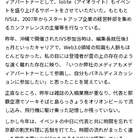
ィアパートナーとして、Iolite（アイオライト）もイベン
トを盛り上げるサポートをさせていただいた。もともと
IVSは、2007年からスタートアップ企業の経営幹部を集め
るカンファレンスの主催等を行なっている。
昨年、沖縄で開催されたIVS参加当時は、編集長就任後3
ヵ月といったキャリアで、Web3.0領域の知識も人脈もほ
とんどなかった。私の目には登壇者が雲の上の存在のよう
な遠く離れた存在に映り、「いつか弊社のメディアもメデ
ィアパートナーとして参画し、自分もパネルディスカッシ
ョンに参加したい」と思ったことを覚えている。
正直なところ、昨年は雑誌の入稿業務が重なり、代表と那
覇空港でソーキそばと島らっきょうをオリオンビールで流
し込み、飛行機に駆け乗った記憶しか残っていない。
しかし今年は、イベントの中日に代表と共に時間を忘れて
京都の割烹料理に舌鼓を打てた。時間の流れがまったく違