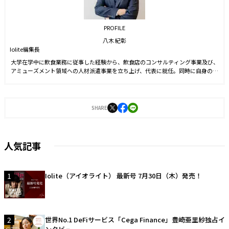
PROFILE
八木 紀彰
Iolite編集長
大学在学中に飲食業務に従事した経験から、飲食店のコンサルティング事業及び、
アミューズメント領域への人材派遣事業を立ち上げ、代表に就任。同時に自身のブ
ランドを確立させる目的からSNS運用を始める。運用開始6ヵ月でフォロワー数1万
人を達成。2021年9月に株式会社J-CAMに入社。YouTubeやTwitter運用に従事した
後、2022年4月より編集長に就任。2023年3月に『Iolite（アイオライト）』を創
刊。
SHARE
人気記事
1
Iolite（アイオライト） 最新号 7月30日（木）発売！
2
世界No.1 DeFiサービス「Cega Finance」豊崎亜里紗独占イ