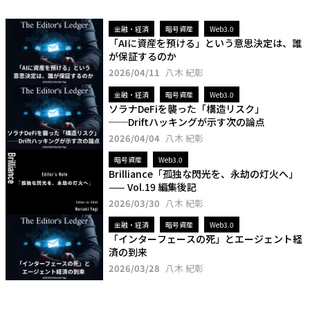
金融・経済
暗号資産
Web3.0
「AIに資産を預ける」という意思決定は、誰
が保証するのか
2026/04/11
八木 紀彰
金融・経済
暗号資産
Web3.0
ソラナDeFiを襲った「構造リスク」
──Driftハッキングが示す次の論点
2026/04/04
八木 紀彰
暗号資産
Web3.0
Brilliance「孤独な閃光を、永劫の灯火へ」
—— Vol.19 編集後記
2026/03/30
八木 紀彰
金融・経済
暗号資産
Web3.0
「インターフェースの死」とエージェント経
済の到来
2026/03/28
八木 紀彰