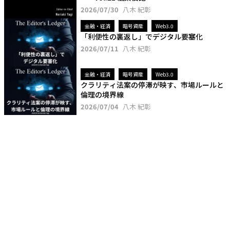
2026/07/30
八木 紀彰
金融・経済
暗号資産
Web3.0
「利便性の裏返し」でデジタル要塞化
2026/07/11
八木 紀彰
金融・経済
暗号資産
Web3.0
クラリティ法案の停滞が映す、市場ルールと
倫理の境界線
2026/07/04
八木 紀彰