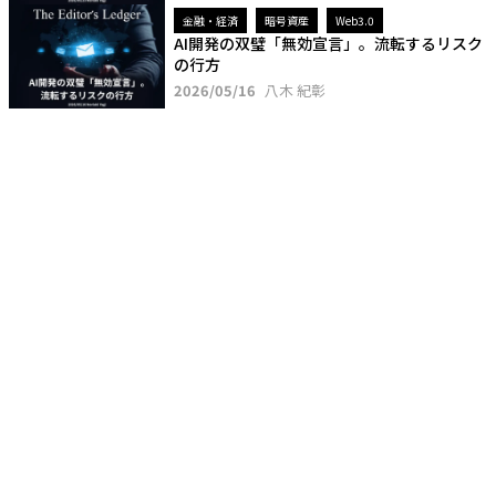
金融・経済
暗号資産
Web3.0
AI開発の双璧「無効宣言」。流転するリスク
の行方
2026/05/16
八木 紀彰