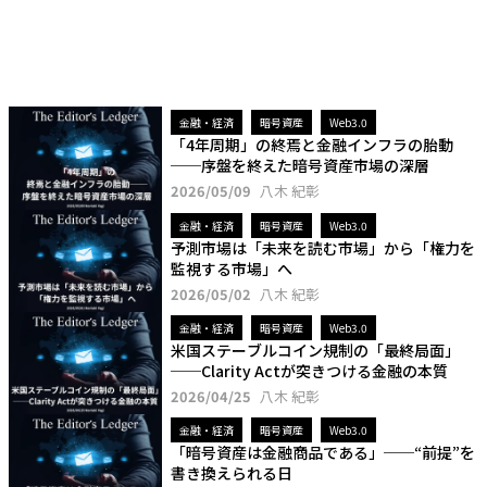
金融・経済
暗号資産
Web3.0
「4年周期」の終焉と金融インフラの胎動
──序盤を終えた暗号資産市場の深層
2026/05/09
八木 紀彰
金融・経済
暗号資産
Web3.0
予測市場は「未来を読む市場」から「権力を
監視する市場」へ
2026/05/02
八木 紀彰
金融・経済
暗号資産
Web3.0
米国ステーブルコイン規制の「最終局面」
──Clarity Actが突きつける金融の本質
2026/04/25
八木 紀彰
金融・経済
暗号資産
Web3.0
「暗号資産は金融商品である」──“前提”を
書き換えられる日