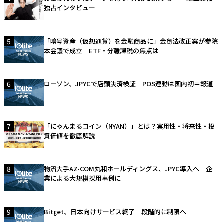
独占インタビュー
5
「暗号資産（仮想通貨）を金融商品に」金商法改正案が参院
本会議で成立 ETF・分離課税の焦点は
6
ローソン、JPYCで店頭決済検証 POS連動は国内初＝報道
7
「にゃんまるコイン（NYAN）」とは？実用性・将来性・投
資価値を徹底解説
8
物流大手AZ-COM丸和ホールディングス、JPYC導入へ 企
業による大規模採用事例に
9
Bitget、日本向けサービス終了 段階的に制限へ