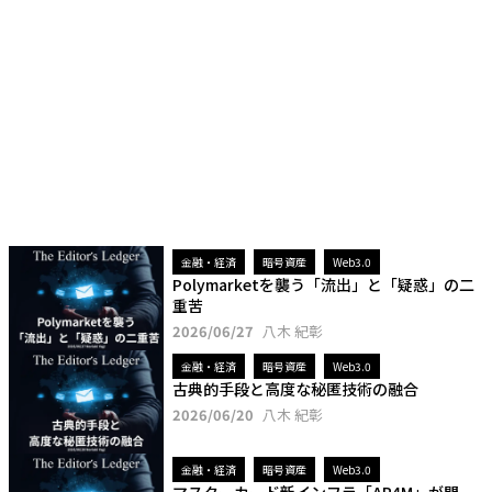
金融・経済
暗号資産
Web3.0
Polymarketを襲う「流出」と「疑惑」の二
重苦
2026/06/27
八木 紀彰
金融・経済
暗号資産
Web3.0
古典的手段と高度な秘匿技術の融合
2026/06/20
八木 紀彰
金融・経済
暗号資産
Web3.0
マスターカード新インフラ「AP4M」が問