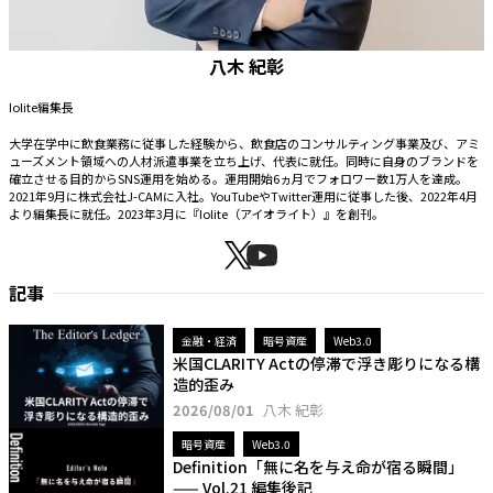
八木 紀彰
Iolite編集長
大学在学中に飲食業務に従事した経験から、飲食店のコンサルティング事業及び、アミ
ューズメント領域への人材派遣事業を立ち上げ、代表に就任。同時に自身のブランドを
確立させる目的からSNS運用を始める。運用開始6ヵ月でフォロワー数1万人を達成。
2021年9月に株式会社J-CAMに入社。YouTubeやTwitter運用に従事した後、2022年4月
より編集長に就任。2023年3月に『Iolite（アイオライト）』を創刊。
記事
金融・経済
暗号資産
Web3.0
米国CLARITY Actの停滞で浮き彫りになる構
造的歪み
2026/08/01
八木 紀彰
暗号資産
Web3.0
Definition「無に名を与え命が宿る瞬間」
—— Vol.21 編集後記