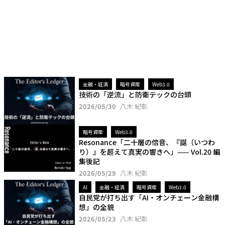
金融・経済
暗号資産
Web3.0
技術の「逆流」と防衛テックの台頭
2026/05/30
八木 紀彰
暗号資産
Web3.0
Resonance「二十層の倍音、『誕（いつわ
り）』を超えて真実の響きへ」—— Vol.20 編
集後記
2026/05/29
八木 紀彰
AI
金融・経済
暗号資産
Web3.0
自民党が打ち出す「AI・オンチェーン金融構
想」の全貌
2026/05/23
八木 紀彰