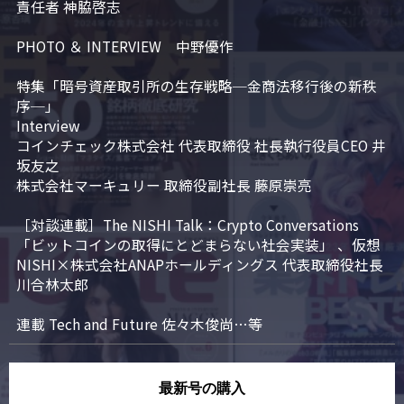
責任者 神脇啓志

PHOTO ＆ INTERVIEW　中野優作

特集「暗号資産取引所の生存戦略─金商法移行後の新秩
序─」

Interview

コインチェック株式会社 代表取締役 社長執行役員CEO 井
坂友之

株式会社マーキュリー 取締役副社長 藤原崇亮

［対談連載］The NISHI Talk：Crypto Conversations 
「ビットコインの取得にとどまらない社会実装」 、仮想
NISHI×株式会社ANAPホールディングス 代表取締役社長 
川合林太郎

連載 Tech and Future 佐々木俊尚…等
最新号の購入