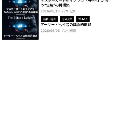
う“信用”の再構築
2026/06/13
八木 紀彰
金融・経済
暗号資産
Web3.0
アーサー・ヘイズの戦術的撤退
2026/06/06
八木 紀彰