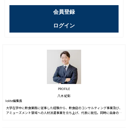
会員登録
ログイン
PROFILE
八木 紀彰
Iolite編集長
大学在学中に飲食業務に従事した経験から、飲食店のコンサルティング事業及び、
アミューズメント領域への人材派遣事業を立ち上げ、代表に就任。同時に自身のブ
ランドを確立させる目的からSNS運用を始める。運用開始6ヵ月でフォロワー数1万
人を達成。2021年9月に株式会社J-CAMに入社。YouTubeやTwitter運用に従事した
後、2022年4月より編集長に就任。2023年3月に『Iolite（アイオライト）』を創