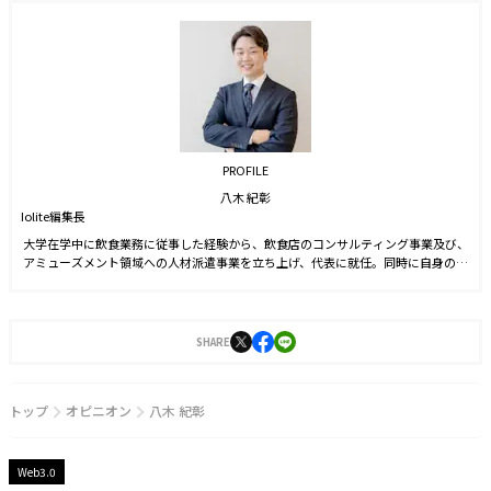
PROFILE
八木 紀彰
Iolite編集長
大学在学中に飲食業務に従事した経験から、飲食店のコンサルティング事業及び、
アミューズメント領域への人材派遣事業を立ち上げ、代表に就任。同時に自身のブ
ランドを確立させる目的からSNS運用を始める。運用開始6ヵ月でフォロワー数1万
人を達成。2021年9月に株式会社J-CAMに入社。YouTubeやTwitter運用に従事した
後、2022年4月より編集長に就任。2023年3月に『Iolite（アイオライト）』を創
刊。
SHARE
トップ
オピニオン
八木 紀彰
Web3.0