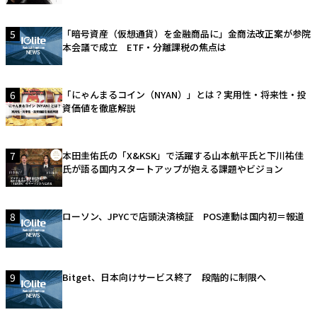
5
「暗号資産（仮想通貨）を金融商品に」金商法改正案が参院
本会議で成立 ETF・分離課税の焦点は
6
「にゃんまるコイン（NYAN）」とは？実用性・将来性・投
資価値を徹底解説
7
本田圭佑氏の「X&KSK」で活躍する山本航平氏と下川祐佳
氏が語る国内スタートアップが抱える課題やビジョン
8
ローソン、JPYCで店頭決済検証 POS連動は国内初＝報道
9
Bitget、日本向けサービス終了 段階的に制限へ