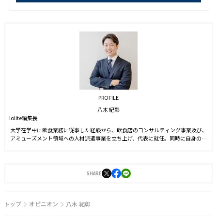
PROFILE
八木 紀彰
Iolite編集長
大学在学中に飲食業務に従事した経験から、飲食店のコンサルティング事業及び、
アミューズメント領域への人材派遣事業を立ち上げ、代表に就任。同時に自身のブ
ランドを確立させる目的からSNS運用を始める。運用開始6ヵ月でフォロワー数1万
人を達成。2021年9月に株式会社J-CAMに入社。YouTubeやTwitter運用に従事した
後、2022年4月より編集長に就任。2023年3月に『Iolite（アイオライト）』を創
刊。
SHARE
トップ
オピニオン
八木 紀彰