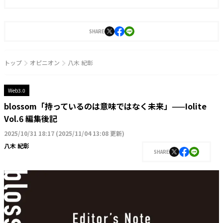
ランドを確立させる目的からSNS運用を始める。運用開始6ヵ月でフォロワー数1万
人を達成。2021年9月に株式会社J-CAMに入社。YouTubeやTwitter運用に従事した
後、2022年4月より編集長に就任。2023年3月に『Iolite（アイオライト）』を創
刊。
SHARE
トップ
オピニオン
八木 紀彰
Web3.0
blossom「持っているのは意味ではなく未来」——Iolite
Vol.6 編集後記
2025/10/31 18:17
(
2025/11/04 13:08 更新
)
八木 紀彰
SHARE