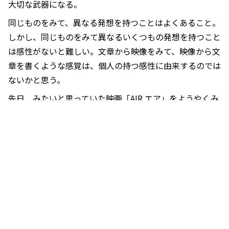
大切な武器になる。
同じものをみて、異なる発想を持つことはよくあること。
しかし、同じものをみて異なるいくつもの発想を持つこと
は感性がないと難しい。文章から映像をみて、映像から文
章を書くような感覚は、個人の持つ感性に由来するのでは
ないかと思う。
先日、みたいと思っていた映画「AIR エア」をようやくみ
ることができた。お察しの通り、「エアジョーダン」がで
きるまでの実話を描いた映画である。
1980年代、当時のナイキは、アディダスやコンバースと
いった同業他社に差をつけられ売上は低迷。再起をかける
ための企画にも予算が割けず、まさに八方塞がりであっ
た。そこで主人公のマット・デイモン演じるナイキ社の社
員は、通常であれば予算が安い複数のルーキーと契約を結
びプロモーションを行うところ、とある無名の新人と専属