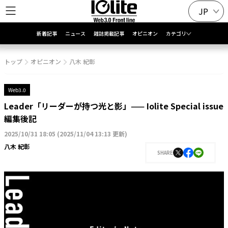
JP
新着記事
ニュース
雑誌掲載記事
オピニオン
カテゴリ
トップ
オピニオン
八木 紀彰
Web3.0
Leader「リーダーが持つ光と影」—— Iolite Special issue
編集後記
2025/10/31 18:05
(
2025/11/04 13:13 更新
)
八木 紀彰
SHARE