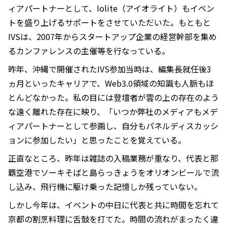
ィアパートナーとして、Iolite（アイオライト）もイベン
トを盛り上げるサポートをさせていただいた。もともと
IVSは、2007年からスタートアップ企業の経営幹部を集め
るカンファレンスの主催等を行なっている。
昨年、沖縄で開催されたIVS参加当時は、編集長就任後3
ヵ月といったキャリアで、Web3.0領域の知識も人脈もほ
とんどなかった。私の目には登壇者が雲の上の存在のよう
な遠く離れた存在に映り、「いつか弊社のメディアもメデ
ィアパートナーとして参画し、自分もパネルディスカッシ
ョンに参加したい」と思ったことを覚えている。
正直なところ、昨年は雑誌の入稿業務が重なり、代表と那
覇空港でソーキそばと島らっきょうをオリオンビールで流
し込み、飛行機に駆け乗った記憶しか残っていない。
しかし今年は、イベントの中日に代表と共に時間を忘れて
京都の割烹料理に舌鼓を打てた。時間の流れがまったく違