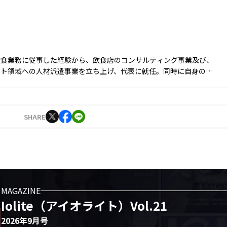
飲食業務に従事した経験から、飲食店のコンサルティング事業及び、
ント領域への人材派遣事業を立ち上げ、代表に就任。同時に自身のブ
せる目的からSNS運用を始める。運用開始6ヵ月でフォロワー数1万
1年9月に株式会社J-CAMに入社。YouTubeやTwitter運用に従事した
月より編集長に就任。2023年3月に『Iolite（アイオライト）』を創
SHARE
MAGAZINE
Iolite（アイオライト）Vol.21
2026年9月号