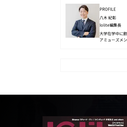
PROFILE
八木 紀彰
Iolite編集長
大学在学中に
アミューズメ
ランドを確立さ
人を達成。202
後、2022年4
刊。