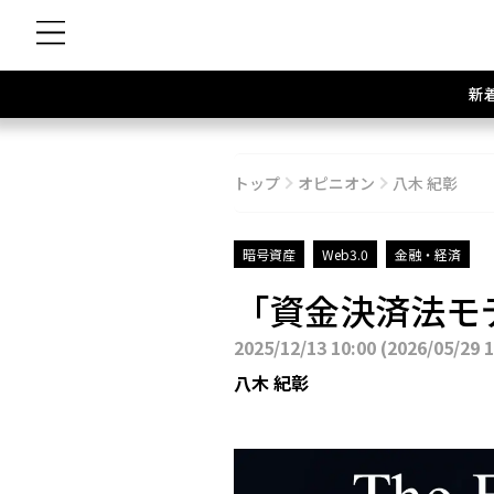
新
トップ
オピニオン
八木 紀彰
暗号資産
Web3.0
金融・経済
「資金決済法モ
2025/12/13 10:00
(
2026/05/29 
八木 紀彰