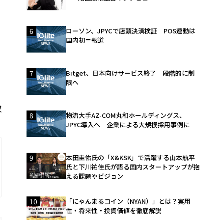
6
ローソン、JPYCで店頭決済検証 POS連動は
国内初＝報道
7
Bitget、日本向けサービス終了 段階的に制
の
限へ
収
8
物流大手AZ-COM丸和ホールディングス、
JPYC導入へ 企業による大規模採用事例に
9
本田圭佑氏の「X&KSK」で活躍する山本航平
氏と下川祐佳氏が語る国内スタートアップが抱
える課題やビジョン
10
「にゃんまるコイン（NYAN）」とは？実用
性・将来性・投資価値を徹底解説