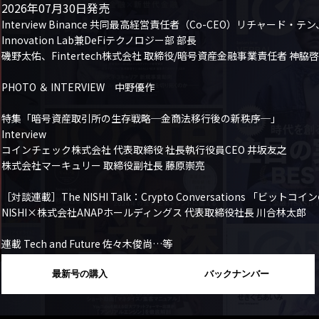
2026年07月30日発売
Interview Binance 共同最高経営責任者（Co-CEO）リチャード・テン、
Innovation Lab兼DeFiテクノロジー部 部長

磯野太佑、Fintertech株式会社 取締役/暗号資産金融事業責任者 神脇啓
PHOTO ＆ INTERVIEW　中野優作

特集「暗号資産取引所の生存戦略─金商法移行後の新秩序─」

Interview

コインチェック株式会社 代表取締役 社長執行役員CEO 井坂友之

株式会社マーキュリー 取締役副社長 藤原崇亮

［対談連載］The NISHI Talk：Crypto Conversations 「
NISHI×株式会社ANAPホールディングス 代表取締役社長 川合林太郎

連載 Tech and Future 佐々木俊尚…等
最新号の購入
バックナンバー