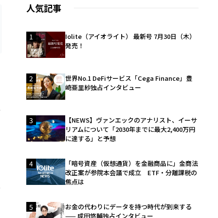
人気記事
1
Iolite（アイオライト） 最新号 7月30日（木）
発売！
2
世界No.1 DeFiサービス「Cega Finance」豊
崎亜里紗独占インタビュー
せ
3
【NEWS】ヴァンエックのアナリスト、イーサ
リアムについて「2030年までに最大2,400万円
に達する」と予想
4
「暗号資産（仮想通貨）を金融商品に」金商法
改正案が参院本会議で成立 ETF・分離課税の
焦点は
っ
5
お金の代わりにデータを持つ時代が到来する
—— 成田悠輔独占インタビュー