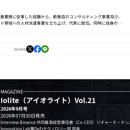
飲食業務に従事した経験から、飲食店のコンサルティング事業及び、
ント領域への人材派遣事業を立ち上げ、代表に就任。同時に自身のブ
せる目的からSNS運用を始める。運用開始6ヵ月でフォロワー数1万
1年9月に株式会社J-CAMに入社。YouTubeやTwitter運用に従事した
月より編集長に就任。2023年3月に『Iolite（アイオライト）』を創
SHARE
MAGAZINE
Iolite（アイオライト）Vol.21
2026年9月号
2026年07月30日発売
Interview Binance 共同最高経営責任者（Co-CEO）リチャード・テン、
Innovation Lab兼DeFiテクノロジー部 部長
