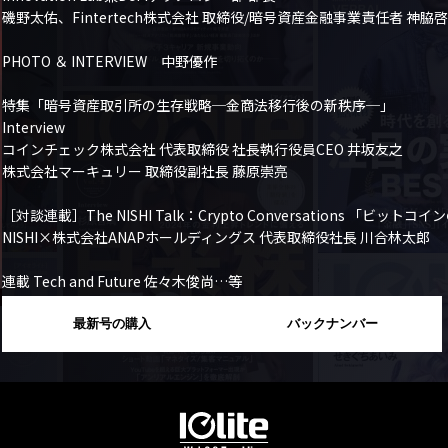
磯野太佑、Fintertech株式会社 取締役/暗号資産金融事業責任者 神脇啓
PHOTO ＆ INTERVIEW　中野優作

特集「暗号資産取引所の生存戦略─金商法移行後の新秩序─」

Interview

コインチェック株式会社 代表取締役 社長執行役員CEO 井坂友之

株式会社マーキュリー 取締役副社長 藤原崇亮

［対談連載］The NISHI Talk：Crypto Conversations 「
NISHI×株式会社ANAPホールディングス 代表取締役社長 川合林太郎

連載 Tech and Future 佐々木俊尚…等
最新号の購入
バックナンバー