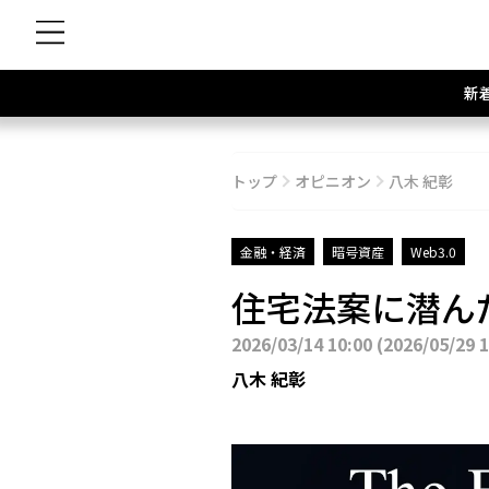
新
トップ
オピニオン
八木 紀彰
金融・経済
暗号資産
Web3.0
住宅法案に潜ん
2026/03/14 10:00
(
2026/05/29 
八木 紀彰