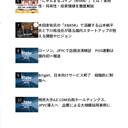
6
「にゃんまるコイン（NYAN）」とは？実用
性・将来性・投資価値を徹底解説
し
7
本田圭佑氏の「X&KSK」で活躍する山本航平
氏と下川祐佳氏が語る国内スタートアップが抱
える課題やビジョン
8
ローソン、JPYCで店頭決済検証 POS連動は
国内初＝報道
9
Bitget、日本向けサービス終了 段階的に制
限へ
10
物流大手AZ-COM丸和ホールディングス、
JPYC導入へ 企業による大規模採用事例に