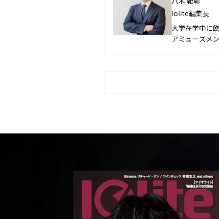
八木 紀彰
Iolite編集長
大学在学中に
アミューズメ
ランドを確立さ
人を達成。202
後、2022年4
刊。