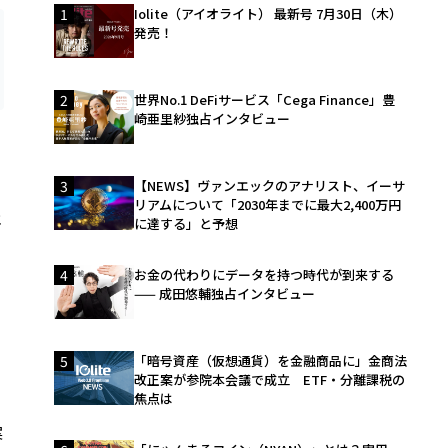
1
Iolite（アイオライト） 最新号 7月30日（木）
発売！
2
世界No.1 DeFiサービス「Cega Finance」豊
崎亜里紗独占インタビュー
3
【NEWS】ヴァンエックのアナリスト、イーサ
リアムについて「2030年までに最大2,400万円
年
に達する」と予想
4
お金の代わりにデータを持つ時代が到来する
—— 成田悠輔独占インタビュー
5
「暗号資産（仮想通貨）を金融商品に」金商法
改正案が参院本会議で成立 ETF・分離課税の
焦点は
案