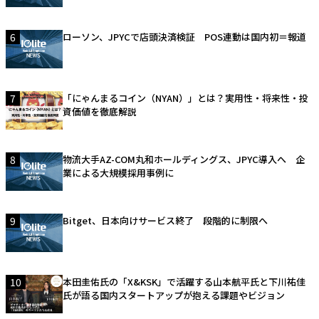
6
ローソン、JPYCで店頭決済検証 POS連動は国内初＝報道
7
「にゃんまるコイン（NYAN）」とは？実用性・将来性・投
資価値を徹底解説
8
物流大手AZ-COM丸和ホールディングス、JPYC導入へ 企
業による大規模採用事例に
9
Bitget、日本向けサービス終了 段階的に制限へ
10
本田圭佑氏の「X&KSK」で活躍する山本航平氏と下川祐佳
氏が語る国内スタートアップが抱える課題やビジョン