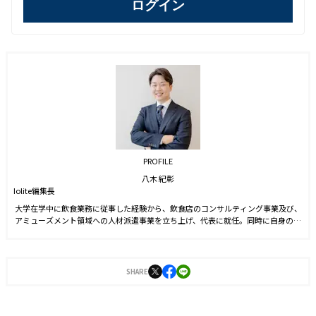
ログイン
PROFILE
八木 紀彰
Iolite編集長
大学在学中に飲食業務に従事した経験から、飲食店のコンサルティング事業及び、
アミューズメント領域への人材派遣事業を立ち上げ、代表に就任。同時に自身のブ
ランドを確立させる目的からSNS運用を始める。運用開始6ヵ月でフォロワー数1万
人を達成。2021年9月に株式会社J-CAMに入社。YouTubeやTwitter運用に従事した
後、2022年4月より編集長に就任。2023年3月に『Iolite（アイオライト）』を創
刊。
SHARE