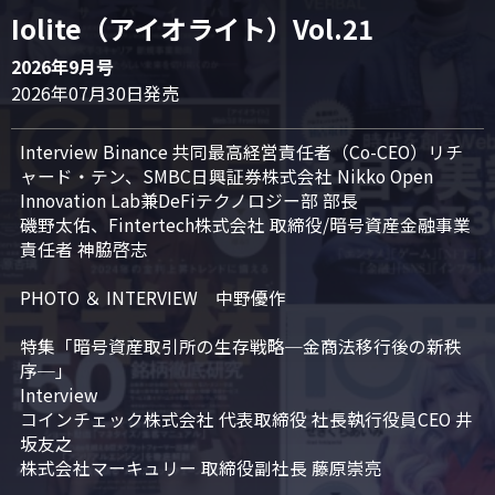
Iolite（アイオライト）Vol.21
2026年9月号
2026年07月30日発売
Interview Binance 共同最高経営責任者（Co-CEO）リチ
ャード・テン、SMBC日興証券株式会社 Nikko Open 
Innovation Lab兼DeFiテクノロジー部 部長

磯野太佑、Fintertech株式会社 取締役/暗号資産金融事業
責任者 神脇啓志

PHOTO ＆ INTERVIEW　中野優作

特集「暗号資産取引所の生存戦略─金商法移行後の新秩
序─」

Interview

コインチェック株式会社 代表取締役 社長執行役員CEO 井
坂友之

株式会社マーキュリー 取締役副社長 藤原崇亮
