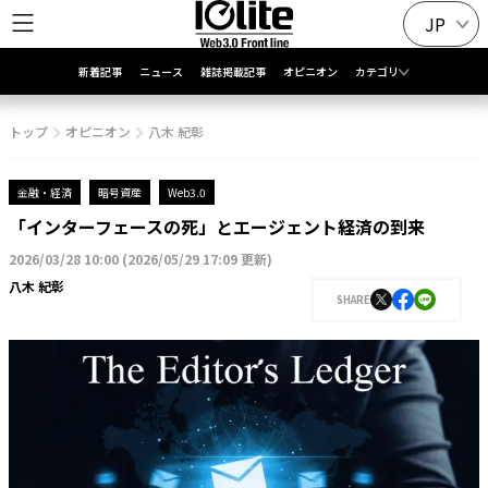
JP
新着記事
ニュース
雑誌掲載記事
オピニオン
カテゴリ
トップ
オピニオン
八木 紀彰
金融・経済
暗号資産
Web3.0
「インターフェースの死」とエージェント経済の到来
2026/03/28 10:00
(
2026/05/29 17:09 更新
)
八木 紀彰
SHARE