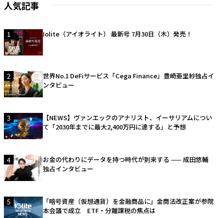
人気記事
1
Iolite（アイオライト） 最新号 7月30日（木）発売！
2
世界No.1 DeFiサービス「Cega Finance」豊崎亜里紗独占イ
ンタビュー
3
【NEWS】ヴァンエックのアナリスト、イーサリアムについ
て「2030年までに最大2,400万円に達する」と予想
4
お金の代わりにデータを持つ時代が到来する —— 成田悠輔
独占インタビュー
5
「暗号資産（仮想通貨）を金融商品に」金商法改正案が参院
本会議で成立 ETF・分離課税の焦点は