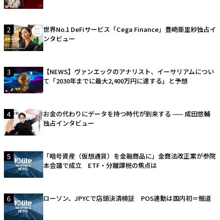
2
世界No.1 DeFiサービス「Cega Finance」豊崎亜里紗独占イ
ンタビュー
3
【NEWS】ヴァンエックのアナリスト、イーサリアムについ
て「2030年までに最大2,400万円に達する」と予想
4
お金の代わりにデータを持つ時代が到来する —— 成田悠輔
独占インタビュー
5
「暗号資産（仮想通貨）を金融商品に」金商法改正案が参院
本会議で成立 ETF・分離課税の焦点は
6
ローソン、JPYCで店頭決済検証 POS連動は国内初＝報道