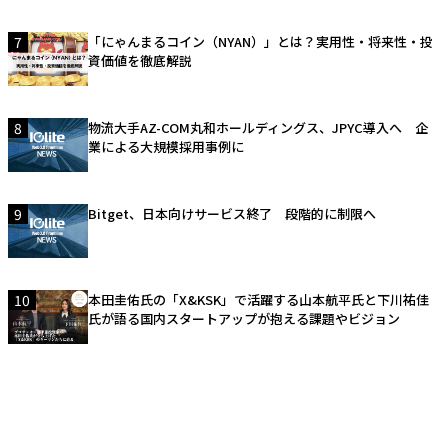
7
「にゃんまるコイン（NYAN）」とは？実用性・将来性・投
資価値を徹底解説
8
物流大手AZ-COM丸和ホールディングス、JPYC導入へ 企
業による大規模採用事例に
9
Bitget、日本向けサービス終了 段階的に制限へ
10
本田圭佑氏の「X&KSK」で活躍する山本航平氏と下川祐佳
氏が語る国内スタートアップが抱える課題やビジョン