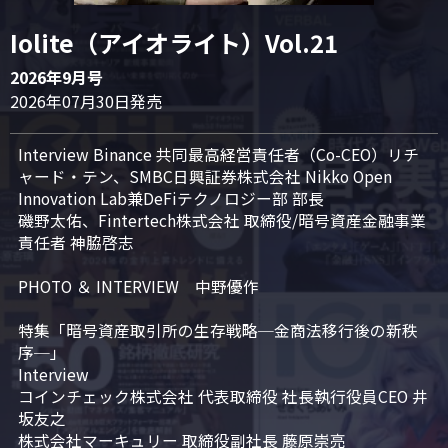
Iolite（アイオライト）Vol.21
2026年9月号
2026年07月30日発売
Interview Binance 共同最高経営責任者（Co-CEO）リチ
ャード・テン、SMBC日興証券株式会社 Nikko Open 
Innovation Lab兼DeFiテクノロジー部 部長

磯野太佑、Fintertech株式会社 取締役/暗号資産金融事業
責任者 神脇啓志

PHOTO ＆ INTERVIEW　中野優作

特集「暗号資産取引所の生存戦略─金商法移行後の新秩
序─」

Interview

コインチェック株式会社 代表取締役 社長執行役員CEO 井
坂友之

株式会社マーキュリー 取締役副社長 藤原崇亮
