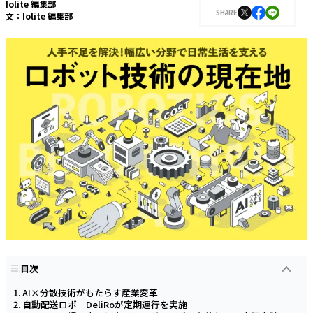
Iolite 編集部
SHARE
文：
Iolite 編集部
目次
AI×分散技術がもたらす産業変革
自動配送ロボ DeliRoが定期運行を実施