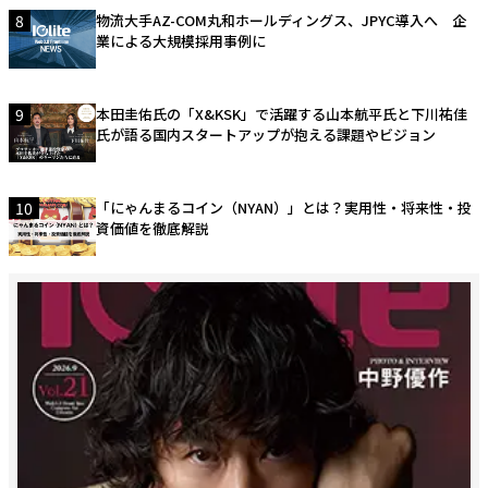
8
物流大手AZ-COM丸和ホールディングス、JPYC導入へ 企
業による大規模採用事例に
9
本田圭佑氏の「X&KSK」で活躍する山本航平氏と下川祐佳
氏が語る国内スタートアップが抱える課題やビジョン
10
「にゃんまるコイン（NYAN）」とは？実用性・将来性・投
資価値を徹底解説