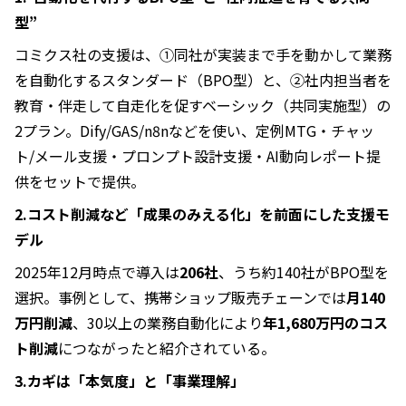
型”
コミクス社の支援は、①同社が実装まで手を動かして業務
を自動化するスタンダード（BPO型）と、②社内担当者を
教育・伴走して自走化を促すベーシック（共同実施型）の
2プラン。Dify/GAS/n8nなどを使い、定例MTG・チャッ
ト/メール支援・プロンプト設計支援・AI動向レポート提
供をセットで提供。
2.コスト削減など「成果のみえる化」を前面にした支援モ
デル
2025年12月時点で導入は
206社
、うち約140社がBPO型を
選択。事例として、携帯ショップ販売チェーンでは
月140
万円削減
、30以上の業務自動化により
年1,680万円のコス
ト削減
につながったと紹介されている。
3.カギは「本気度」と「事業理解」