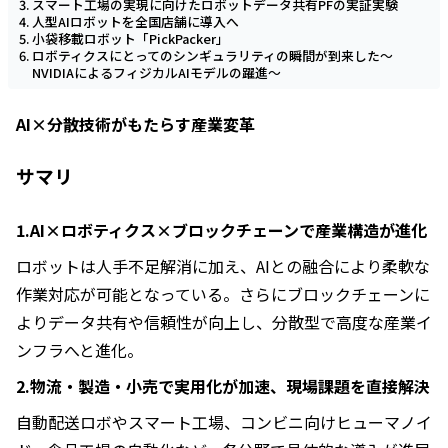
スマート工場の実現に向けたロボットデータ共有PFの実証実験
人型AIロボットを全国店舗に導入へ
小袋移載ロボット「PickPacker」
ロボティクスにとってのシンギュラリティの瞬間が到来した～
NVIDIAによるフィジカルAIモデルの躍進～
AI×分散技術がもたらす産業変革
サマリ
1.AI×ロボティクス×ブロックチェーンで産業構造が進化
ロボットは人手不足解消に加え、AIとの融合により柔軟な
作業対応が可能となっている。さらにブロックチェーンに
よりデータ共有や信頼性が向上し、分散型で高度な産業イ
ンフラへと進化。
2.物流・製造・小売で実用化が加速、現場課題を直接解決
自動配送ロボやスマート工場、コンビニ向けヒューマノイ