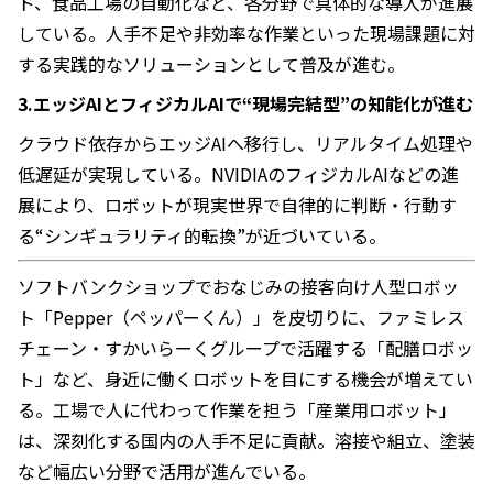
ド、食品工場の自動化など、各分野で具体的な導入が進展
している。人手不足や非効率な作業といった現場課題に対
する実践的なソリューションとして普及が進む。
3.エッジAIとフィジカルAIで“現場完結型”の知能化が進む
クラウド依存からエッジAIへ移行し、リアルタイム処理や
低遅延が実現している。NVIDIAのフィジカルAIなどの進
展により、ロボットが現実世界で自律的に判断・行動す
る“シンギュラリティ的転換”が近づいている。
ソフトバンクショップでおなじみの接客向け人型ロボッ
ト「Pepper（ペッパーくん）」を皮切りに、ファミレス
チェーン・すかいらーくグループで活躍する「配膳ロボッ
ト」など、身近に働くロボットを目にする機会が増えてい
る。工場で人に代わって作業を担う「産業用ロボット」
は、深刻化する国内の人手不足に貢献。溶接や組立、塗装
など幅広い分野で活用が進んでいる。