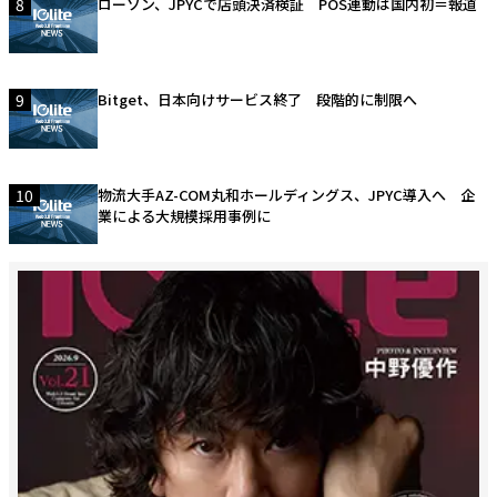
8
ローソン、JPYCで店頭決済検証 POS連動は国内初＝報道
9
Bitget、日本向けサービス終了 段階的に制限へ
10
物流大手AZ-COM丸和ホールディングス、JPYC導入へ 企
業による大規模採用事例に