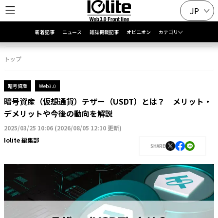
JP
新着記事
ニュース
雑誌掲載記事
オピニオン
カテゴリ
トップ
暗号資産
Web3.0
暗号資産（仮想通貨）テザー（USDT）とは？ メリット・
デメリットや今後の動向を解説
2025/03/25 10:06
(
2026/08/05 12:10 更新
)
Iolite 編集部
SHARE