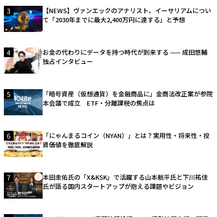
3
【NEWS】ヴァンエックのアナリスト、イーサリアムについ
て「2030年までに最大2,400万円に達する」と予想
4
お金の代わりにデータを持つ時代が到来する —— 成田悠輔
独占インタビュー
5
「暗号資産（仮想通貨）を金融商品に」金商法改正案が参院
本会議で成立 ETF・分離課税の焦点は
6
「にゃんまるコイン（NYAN）」とは？実用性・将来性・投
資価値を徹底解説
7
本田圭佑氏の「X&KSK」で活躍する山本航平氏と下川祐佳
氏が語る国内スタートアップが抱える課題やビジョン