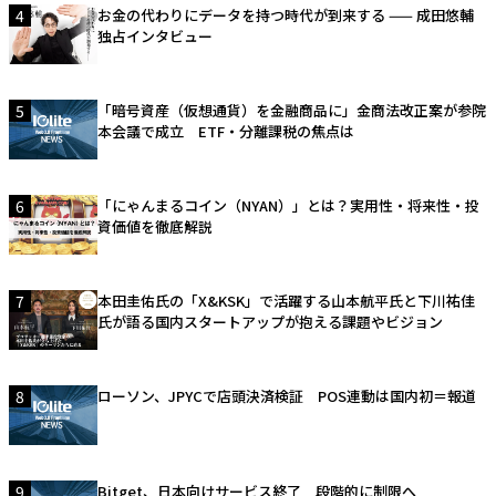
4
お金の代わりにデータを持つ時代が到来する —— 成田悠輔
独占インタビュー
5
「暗号資産（仮想通貨）を金融商品に」金商法改正案が参院
本会議で成立 ETF・分離課税の焦点は
6
「にゃんまるコイン（NYAN）」とは？実用性・将来性・投
資価値を徹底解説
7
本田圭佑氏の「X&KSK」で活躍する山本航平氏と下川祐佳
氏が語る国内スタートアップが抱える課題やビジョン
8
ローソン、JPYCで店頭決済検証 POS連動は国内初＝報道
9
Bitget、日本向けサービス終了 段階的に制限へ