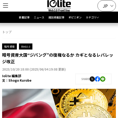
JP
新着記事
ニュース
雑誌掲載記事
オピニオン
カテゴリ
トップ
暗号資産
Web3.0
暗号資産大国“ジパング”の復権なるか カギとなるレバレッ
ジ改正
2023/10/20 18:00
(
2025/06/04 19:08 更新
)
Iolite 編集部
SHARE
文：
Shogo Kurobe