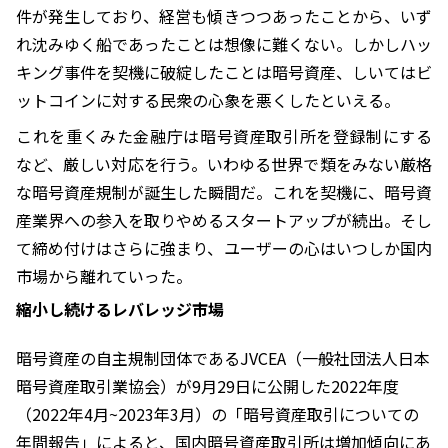
件が発生しており、経営も傾きつつあったことから、いず
れ沈みゆく船であったことは想像に難くない。しかしハッ
キング事件を契機に破綻したことは暗号資産、しいてはビ
ットコインに対する民衆の心象を悪くしたといえる。
これを重くみた金融庁は暗号資産取引所を登録制にする
など、厳しい対応を行う。いわゆる世界で類をみない厳格
な暗号資産規制が誕生した瞬間だ。これを契機に、暗号資
産業界への参入を取りやめるスタートアップが続出。そし
て締め付けはさらに強まり、ユーザーの心はいつしか国内
市場から離れていった。
縮小し続けるレバレッジ市場
暗号資産の自主規制団体であるJVCEA（一般社団法人日本
暗号資産取引業協会）が9月29日に公開した2022年度
（2022年4月~2023年3月）の「暗号資産取引についての
年間報告」によると、国内暗号資産取引所は増加傾向にあ