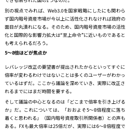
できる限られた国の1つなのだ。
別の視点でみれば、Web3.0を国家戦略にしたにも関わら
ず国内暗号資産市場が今以上に活性化されなければ政府の
面目が丸潰れになる。そのため、国内暗号資産市場の活性
化と国際的な影響力拡大は“至上命令”に近いものであると
も考えられるだろう。
5〜8倍ほどが焦点か
レバレッジ改正の要望書が提出されたからといってすぐに
倍率が変わるわけではないことは多くのユーザーがわかっ
ているはずだ。ここから議論を深めていき、実際に改正さ
れるまでにはまだ時間を要する。
そして議論の中心となるのは「どこまで倍率を引き上げる
か」だ。これについては、「おおよそ5〜8倍程度に落ち
着くと思われる」（国内暗号資産取引所関係者）との声も
ある。FXも最大倍率は25倍だが、実際には6〜8倍程度で