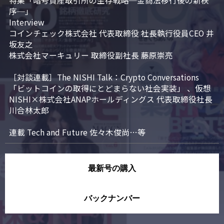
特集「暗号資産取引所の生存戦略─金商法移行後の新秩
序─」

Interview

コインチェック株式会社 代表取締役 社長執行役員CEO 井
坂友之

株式会社マーキュリー 取締役副社長 藤原崇亮

［対談連載］The NISHI Talk：Crypto Conversations 
「ビットコインの取得にとどまらない社会実装」 、仮想
NISHI×株式会社ANAPホールディングス 代表取締役社長 
川合林太郎

連載 Tech and Future 佐々木俊尚…等
最新号の購入
バックナンバー