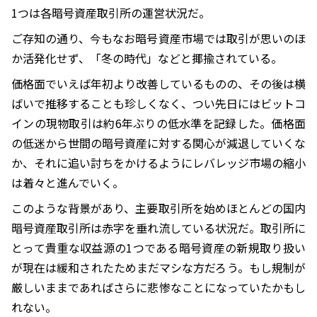
1つは各暗号資産取引所の運営状況だ。
ご存知の通り、今もなお暗号資産市場では取引が思いのほ
か活発化せず、「冬の時代」などと揶揄されている。
価格面でいえば年初より改善しているものの、その後は横
ばいで推移することも珍しくなく、つい先日にはビットコ
インの現物取引は約6年ぶりの低水準を記録した。価格面
の低迷から世間の暗号資産に対する関心が減退していくな
か、それに追い討ちをかけるようにレバレッジ市場の縮小
は着々と進んでいく。
このような背景があり、主要取引所を始めほとんどの国内
暗号資産取引所は赤字を垂れ流している状況だ。取引所に
とって貴重な収益源の1つである暗号資産の新規取り扱い
が現在は緩和されたためまだマシな方だろう。もし規制が
厳しいままであればさらに悲惨なことになっていたかもし
れない。