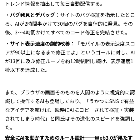
トレンド情報を抽出して毎日自動配信する。
・
バグ発見とデバッグ
：サイトのバグ検証を指示したとこ
ろ、AIが2時間半かけて30個のバグを自律的に発見。その
後、3〜4時間かけてすべてのコード修正を完結させた。
・
サイト表示速度の劇的改善
：「モバイルの表示速度スコ
アが90以上になるまで修正せよ」というゴールに対し、AI
が13回に及ぶ修正ループを約12時間回し続け、表示速度1
秒以下を達成した。
また、ブラウザの画面そのものを人間のように視覚的に認
識して操作するAIも登場しており、「うかつにSNSで有益
なアイデアを呟けば、瞬時にAIにコピーされて検証・実装
されてしまう時代」と同氏はその進化のスピードを強調し
た。
安全にAIを動かすためのルール設計──Web3.0が果たす