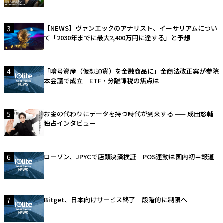
3
【NEWS】ヴァンエックのアナリスト、イーサリアムについ
て「2030年までに最大2,400万円に達する」と予想
4
「暗号資産（仮想通貨）を金融商品に」金商法改正案が参院
本会議で成立 ETF・分離課税の焦点は
5
お金の代わりにデータを持つ時代が到来する —— 成田悠輔
独占インタビュー
6
ローソン、JPYCで店頭決済検証 POS連動は国内初＝報道
7
Bitget、日本向けサービス終了 段階的に制限へ