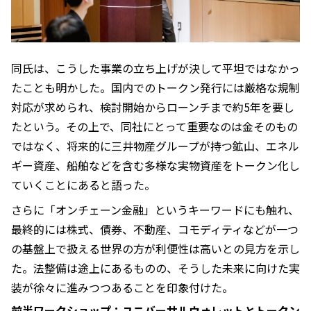
同氏は、こうした事業の立ち上げが決して平坦ではなかっ
たことも明かした。国内でのトークン発行には厳格な規制
対応が求められ、検討開始からローンチまで約5年を要し
たという。その上で、同社にとって重要なのは金そのもの
ではなく、将来的に三井物産グループが持つ鉱山、エネル
ギー資産、船舶などを含む多様な実物資産をトークン化し
ていくことにあると語った。
さらに「オンチェーン金融」というキーワードにも触れ、
最終的には株式、債券、不動産、コモディティなどが一つ
の基盤上で扱える世界の方が利便性は高いとの見方を示し
た。法整備は途上にあるものの、そうした未来に向けた実
装が徐々に進みつつあることを印象付けた。
前半ワークショップ：ユニバーサルウォレットとトークン