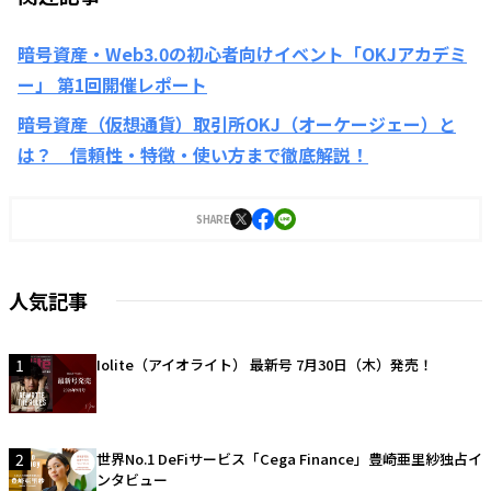
暗号資産・Web3.0の初心者向けイベント「OKJアカデミ
ー」 第1回開催レポート
暗号資産（仮想通貨）取引所OKJ（オーケージェー）と
は？ 信頼性・特徴・使い方まで徹底解説！
SHARE
人気記事
1
Iolite（アイオライト） 最新号 7月30日（木）発売！
2
世界No.1 DeFiサービス「Cega Finance」豊崎亜里紗独占イ
ンタビュー