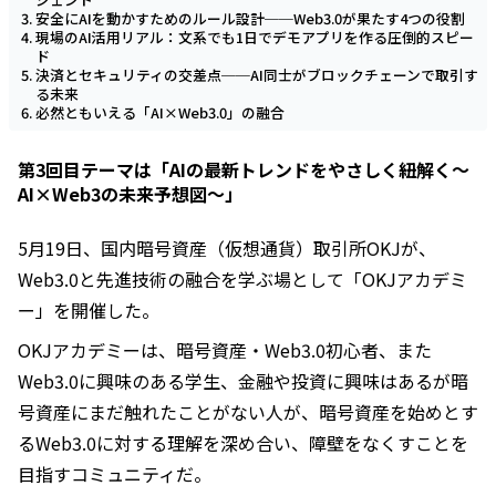
安全にAIを動かすためのルール設計──Web3.0が果たす4つの役割
現場のAI活用リアル：文系でも1日でデモアプリを作る圧倒的スピー
ド
決済とセキュリティの交差点──AI同士がブロックチェーンで取引す
る未来
必然ともいえる「AI×Web3.0」の融合
第3回目テーマは「AIの最新トレンドをやさしく紐解く～
AI×Web3の未来予想図～」
5月19日、国内暗号資産（仮想通貨）取引所OKJが、
Web3.0と先進技術の融合を学ぶ場として「OKJアカデミ
ー」を開催した。
OKJアカデミーは、暗号資産・Web3.0初心者、また
Web3.0に興味のある学生、金融や投資に興味はあるが暗
号資産にまだ触れたことがない人が、暗号資産を始めとす
るWeb3.0に対する理解を深め合い、障壁をなくすことを
目指すコミュニティだ。