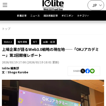
JP
新着記事
ニュース
雑誌掲載記事
オピニオン
カテゴリ
トップ
Web3.0
暗号資産
NFT
金融・経済
上場企業が語るWeb3.0戦略の現在地──「OKJアカデミ
ー」第2回開催レポート
2026/03/19 17:00
(
2026/03/19 18:01 更新
)
Iolite 編集部
SHARE
文：
Shogo Kurobe