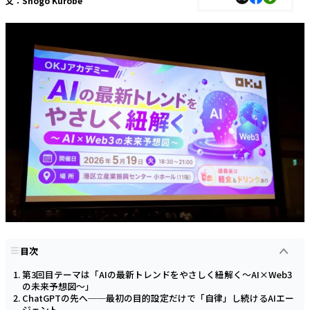
文：
Shogo Kurobe
目次
第3回目テーマは「AIの最新トレンドをやさしく紐解く～AI×Web3
の未来予想図～」
ChatGPTの先へ──最初の目的設定だけで「自律」し続けるAIエー
ジェント