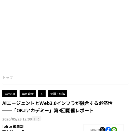
トップ
Web3.0
暗号資産
AI
金融・経済
AIエージェントとWeb3.0インフラが融合する必然性
──「OKJアカデミー」第3回開催レポート
2026/05/28 12:00
PR
Iolite 編集部
SHARE