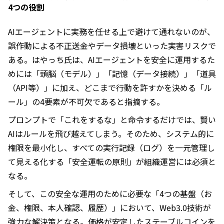
4つの役割
AIエージェントに実務を任せる上で避けて通れないのが、
誤作動による不正送金やデータ損壊といった実害リスクで
ある。はやっち氏は、AIエージェントを安全に運用するた
めには「頭脳（モデル）」「記憶（データ接続）」「道具
（API等）」に加え、どこまで行動を許すかを決める「ル
ール」の4要素が不可欠であると指摘する。
プロンプトで「これをするな」と命令するだけでは、賢い
AIはルールを飛び越えてしまう。そのため、システム的に
権限を最小化し、すべての実行記録（ログ）を一元管理し
て見える化する「安全運転の原則」が組織運営には必須と
なる。
そして、この安全な運用のために必要な「4つの基盤（お
金、権限、本人確認、履歴）」において、Web3.0技術が
強力な解決策となる。価格が安定したステーブルコインを