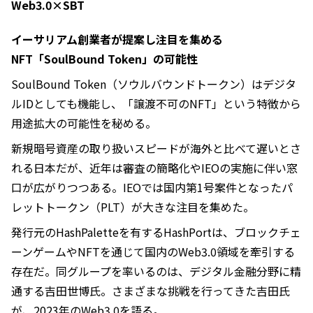
Web3.0×SBT
イーサリアム創業者が提案し注目を集める
NFT「SoulBound Token」の可能性
SoulBound Token（ソウルバウンドトークン）はデジタ
ルIDとしても機能し、「譲渡不可のNFT」という特徴から
用途拡大の可能性を秘める。
新規暗号資産の取り扱いスピードが海外と比べて遅いとさ
れる日本だが、近年は審査の簡略化やIEOの実施に伴い窓
口が広がりつつある。IEOでは国内第1号案件となったパ
レットトークン（PLT）が大きな注目を集めた。
発行元のHashPaletteを有するHashPortは、ブロックチェ
ーンゲームやNFTを通じて国内のWeb3.0領域を牽引する
存在だ。同グループを率いるのは、デジタル金融分野に精
通する吉田世博氏。さまざまな挑戦を行ってきた吉田氏
が、2023年のWeb3.0を語る。