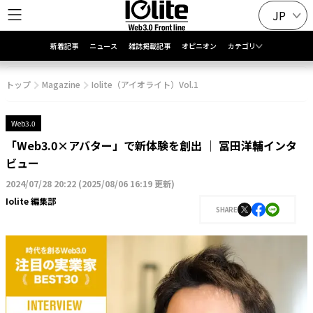
JP
新着記事
ニュース
雑誌掲載記事
オピニオン
カテゴリ
トップ
Magazine
Iolite（アイオライト）Vol.1
Web3.0
「Web3.0×アバター」で新体験を創出 │ 冨田洋輔インタ
ビュー
2024/07/28 20:22
(
2025/08/06 16:19 更新
)
Iolite 編集部
SHARE