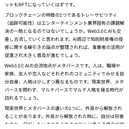
NFTなどトークンホルダーコミュニティを巻き込んだ共
創」と捉えています。
NFTのユーティリティとしてコミュニティへのアクセス権
が主流になってきており、コミュニティを創っていくこと
が不可避であることに感度の高い人は気付き始めています
が、コミュニティ運営の知見はまだ確立されていません。
先に飛び込んで知見をためることが重要です。
NIKEやスターバックスがNFTを使ったWeb3.0コミュニテ
ィ形成を始めたように、2023年はマーケティング観点で
多くの大手企業がNFTを使ったメンバーシッププログラム
を市場に投入してくるでしょう。
また、著名人のファンクラブも、ファンクラブ2.0とし
て、既存のサブスク型ファンクラブからNFTを使ったファ
ンクラブに徐々に移行・融合していくと思われます。これ
に紐付いて、おそらく著名人のライブやイベント等のチケ
ットもNFTになっていくはずです。