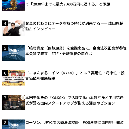
て「2030年までに最大2,400万円に達する」と予想
4
お金の代わりにデータを持つ時代が到来する —— 成田悠輔
独占インタビュー
5
「暗号資産（仮想通貨）を金融商品に」金商法改正案が参院
本会議で成立 ETF・分離課税の焦点は
6
「にゃんまるコイン（NYAN）」とは？実用性・将来性・投
資価値を徹底解説
7
本田圭佑氏の「X&KSK」で活躍する山本航平氏と下川祐佳
氏が語る国内スタートアップが抱える課題やビジョン
8
ローソン、JPYCで店頭決済検証 POS連動は国内初＝報道