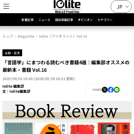
JP
新着記事
ニュース
雑誌掲載記事
オピニオン
カテゴリ
トップ
Magazine
Iolite（アイオライト）Vol.16
金融・経済
「言語学」にまつわる読むべき書籍4選｜編集部オススメの
最新本・書籍 Vol.16
2025/09/30 10:00
(
2026/05/29 16:32 更新
)
Iolite 編集部
SHARE
文：
Iolite編集部