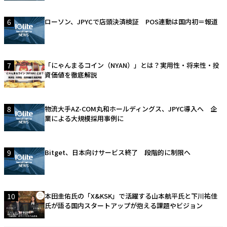
6
ローソン、JPYCで店頭決済検証 POS連動は国内初＝報道
7
「にゃんまるコイン（NYAN）」とは？実用性・将来性・投
資価値を徹底解説
8
物流大手AZ-COM丸和ホールディングス、JPYC導入へ 企
業による大規模採用事例に
9
Bitget、日本向けサービス終了 段階的に制限へ
10
本田圭佑氏の「X&KSK」で活躍する山本航平氏と下川祐佳
氏が語る国内スタートアップが抱える課題やビジョン