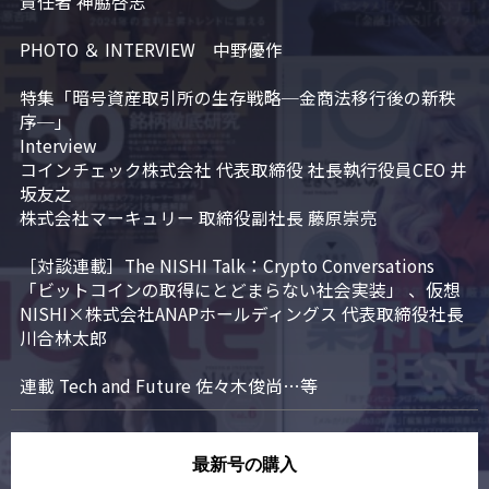
責任者 神脇啓志

PHOTO ＆ INTERVIEW　中野優作

特集「暗号資産取引所の生存戦略─金商法移行後の新秩
序─」

Interview

コインチェック株式会社 代表取締役 社長執行役員CEO 井
坂友之

株式会社マーキュリー 取締役副社長 藤原崇亮

［対談連載］The NISHI Talk：Crypto Conversations 
「ビットコインの取得にとどまらない社会実装」 、仮想
NISHI×株式会社ANAPホールディングス 代表取締役社長 
川合林太郎

連載 Tech and Future 佐々木俊尚…等
最新号の購入