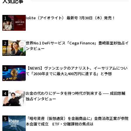
人気記事
1
Iolite（アイオライト） 最新号 7月30日（木）発売！
2
世界No.1 DeFiサービス「Cega Finance」豊崎亜里紗独占イ
ンタビュー
3
【NEWS】ヴァンエックのアナリスト、イーサリアムについ
て「2030年までに最大2,400万円に達する」と予想
4
お金の代わりにデータを持つ時代が到来する —— 成田悠輔
独占インタビュー
5
「暗号資産（仮想通貨）を金融商品に」金商法改正案が参院
本会議で成立 ETF・分離課税の焦点は