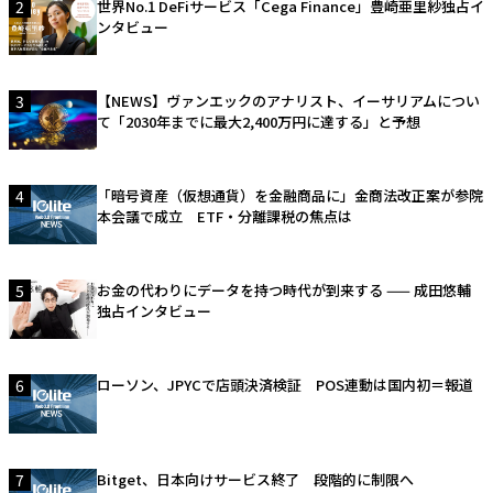
2
世界No.1 DeFiサービス「Cega Finance」豊崎亜里紗独占イ
ンタビュー
3
【NEWS】ヴァンエックのアナリスト、イーサリアムについ
て「2030年までに最大2,400万円に達する」と予想
4
「暗号資産（仮想通貨）を金融商品に」金商法改正案が参院
本会議で成立 ETF・分離課税の焦点は
5
お金の代わりにデータを持つ時代が到来する —— 成田悠輔
独占インタビュー
6
ローソン、JPYCで店頭決済検証 POS連動は国内初＝報道
7
Bitget、日本向けサービス終了 段階的に制限へ