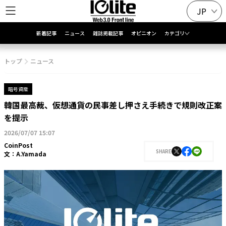
JP
新着記事
ニュース
雑誌掲載記事
オピニオン
カテゴリ
トップ
ニュース
暗号資産
韓国最高裁、仮想通貨の民事差し押さえ手続きで規則改正案
を提示
2026/07/07 15:07
CoinPost
SHARE
文：
A.Yamada