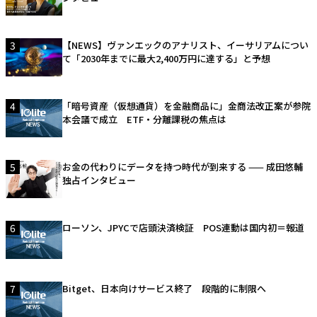
3
【NEWS】ヴァンエックのアナリスト、イーサリアムについ
て「2030年までに最大2,400万円に達する」と予想
4
「暗号資産（仮想通貨）を金融商品に」金商法改正案が参院
本会議で成立 ETF・分離課税の焦点は
5
お金の代わりにデータを持つ時代が到来する —— 成田悠輔
独占インタビュー
6
ローソン、JPYCで店頭決済検証 POS連動は国内初＝報道
7
Bitget、日本向けサービス終了 段階的に制限へ