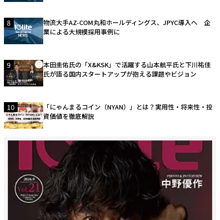
8
物流大手AZ-COM丸和ホールディングス、JPYC導入へ 企
業による大規模採用事例に
9
本田圭佑氏の「X&KSK」で活躍する山本航平氏と下川祐佳
氏が語る国内スタートアップが抱える課題やビジョン
10
「にゃんまるコイン（NYAN）」とは？実用性・将来性・投
資価値を徹底解説