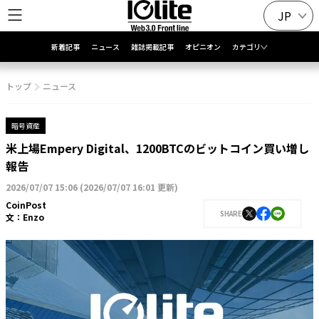
JP
新着記事
ニュース
雑誌掲載記事
オピニオン
カテゴリ
トップ
ニュース
暗号資産
米上場Empery Digital、1200BTCのビットコイン買い増し
報告
2026/07/07 15:06
(
2026/07/07 16:01 更新
)
CoinPost
SHARE
文：
Enzo