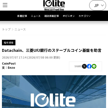
JP
新着記事
ニュース
雑誌掲載記事
オピニオン
カテゴリ
トップ
ニュース
暗号資産
Datachain、三菱UFJ銀行のステーブルコイン基盤を助言
2026/07/07 17:14
(
2026/07/08 06:00 更新
)
CoinPost
SHARE
文：
Enzo