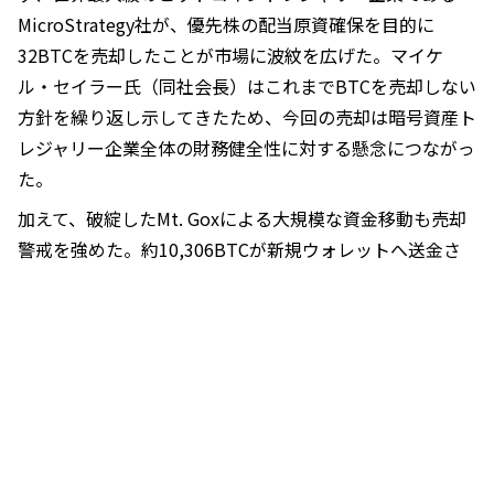
MicroStrategy社が、優先株の配当原資確保を目的に
32BTCを売却したことが市場に波紋を広げた。マイケ
ル・セイラー氏（同社会長）はこれまでBTCを売却しない
方針を繰り返し示してきたため、今回の売却は暗号資産ト
レジャリー企業全体の財務健全性に対する懸念につながっ
た。
加えて、破綻したMt. Goxによる大規模な資金移動も売却
警戒を強めた。約10,306BTCが新規ウォレットへ送金さ
れたほか、Bitstamp向けの移動も確認され、債権者返済
に伴う売り圧力が意識された。
マクロ面でも逆風が強まった。5日に公表された米雇用統
計が市場予想を上回ったことで、FRB（連邦準備制度理事
会）による金融緩和期待は後退し、金利上昇観測が強まっ
た。金利のないBTCにとって、米金利の上昇は相対的な投
資妙味を低下させる要因となる。