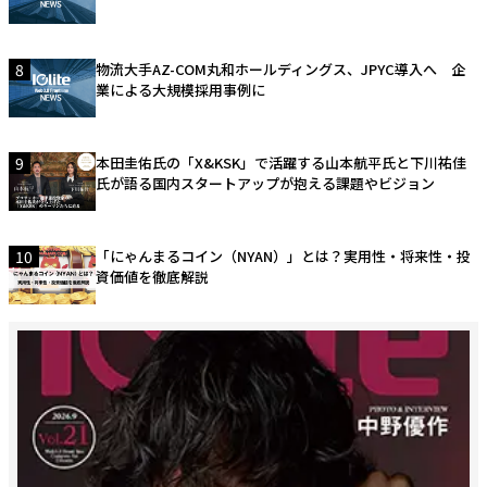
8
物流大手AZ-COM丸和ホールディングス、JPYC導入へ 企
業による大規模採用事例に
9
本田圭佑氏の「X&KSK」で活躍する山本航平氏と下川祐佳
氏が語る国内スタートアップが抱える課題やビジョン
10
「にゃんまるコイン（NYAN）」とは？実用性・将来性・投
資価値を徹底解説