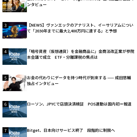
ンタビュー
3
【NEWS】ヴァンエックのアナリスト、イーサリアムについ
て「2030年までに最大2,400万円に達する」と予想
4
「暗号資産（仮想通貨）を金融商品に」金商法改正案が参院
本会議で成立 ETF・分離課税の焦点は
5
お金の代わりにデータを持つ時代が到来する —— 成田悠輔
独占インタビュー
6
ローソン、JPYCで店頭決済検証 POS連動は国内初＝報道
7
Bitget、日本向けサービス終了 段階的に制限へ