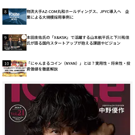
8
物流大手AZ-COM丸和ホールディングス、JPYC導入へ 企
業による大規模採用事例に
9
本田圭佑氏の「X&KSK」で活躍する山本航平氏と下川祐佳
氏が語る国内スタートアップが抱える課題やビジョン
10
「にゃんまるコイン（NYAN）」とは？実用性・将来性・投
資価値を徹底解説