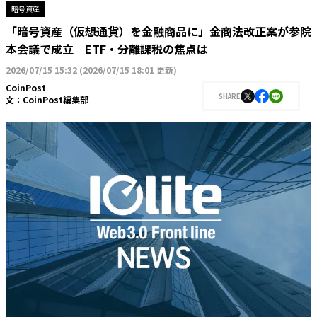
暗号資産
「暗号資産（仮想通貨）を金融商品に」金商法改正案が参院
本会議で成立 ETF・分離課税の焦点は
2026/07/15 15:32
(
2026/07/15 18:01 更新
)
CoinPost
SHARE
文：
CoinPost編集部