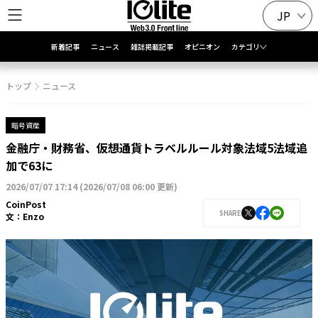
JP
新着記事
ニュース
雑誌掲載記事
オピニオン
カテゴリ
トップ
ニュース
暗号資産
金融庁・財務省、仮想通貨トラベルルール対象法域5法域追
加で63に
2026/07/07 17:14
(
2026/07/08 06:00 更新
)
CoinPost
SHARE
文：
Enzo