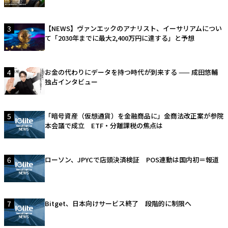
3
【NEWS】ヴァンエックのアナリスト、イーサリアムについ
て「2030年までに最大2,400万円に達する」と予想
4
お金の代わりにデータを持つ時代が到来する —— 成田悠輔
独占インタビュー
5
「暗号資産（仮想通貨）を金融商品に」金商法改正案が参院
本会議で成立 ETF・分離課税の焦点は
6
ローソン、JPYCで店頭決済検証 POS連動は国内初＝報道
7
Bitget、日本向けサービス終了 段階的に制限へ