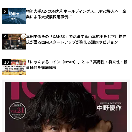
8
物流大手AZ-COM丸和ホールディングス、JPYC導入へ 企
業による大規模採用事例に
9
本田圭佑氏の「X&KSK」で活躍する山本航平氏と下川祐佳
氏が語る国内スタートアップが抱える課題やビジョン
10
「にゃんまるコイン（NYAN）」とは？実用性・将来性・投
資価値を徹底解説