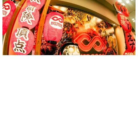
目次
「JAPAN IS BACK」を掲げ開催されたスタートアップの祭典
京都から世界へ スタートアップの底力を発信
起業家の定義が揺らぐ時代──多様化する背景と持続的なマインド
セットの再定義
官民一体で進む「オンチェーン金融」への道筋
日本版「ウォール・ストリート2.0」実現への課題と展望
人間主体から「AIエージェント主体」へシフトする決済インフラ