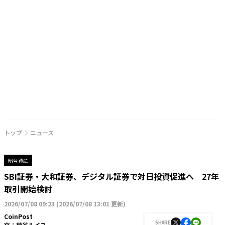
トップ
ニュース
暗号資産
SBI証券・大和証券、デジタル証券で対日投資促進へ 27年
取引開始検討
2026/07/08 09:23
(
2026/07/08 13:01 更新
)
CoinPost
SHARE
文：
菊谷ルイス