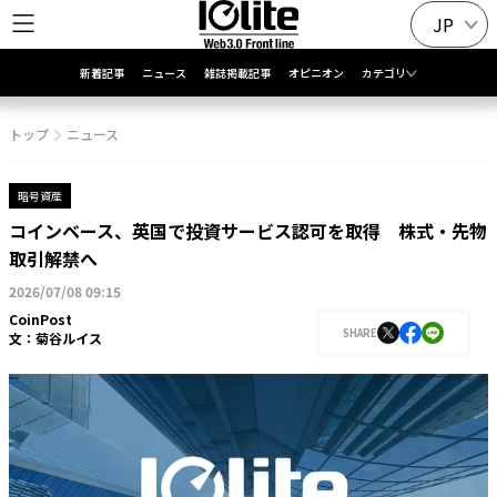
JP
新着記事
ニュース
雑誌掲載記事
オピニオン
カテゴリ
トップ
ニュース
暗号資産
コインベース、英国で投資サービス認可を取得 株式・先物
取引解禁へ
2026/07/08 09:15
CoinPost
SHARE
文：
菊谷ルイス