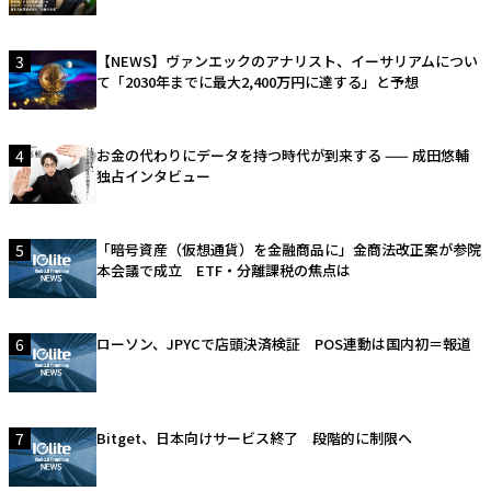
3
【NEWS】ヴァンエックのアナリスト、イーサリアムについ
て「2030年までに最大2,400万円に達する」と予想
4
お金の代わりにデータを持つ時代が到来する —— 成田悠輔
独占インタビュー
5
「暗号資産（仮想通貨）を金融商品に」金商法改正案が参院
本会議で成立 ETF・分離課税の焦点は
6
ローソン、JPYCで店頭決済検証 POS連動は国内初＝報道
7
Bitget、日本向けサービス終了 段階的に制限へ