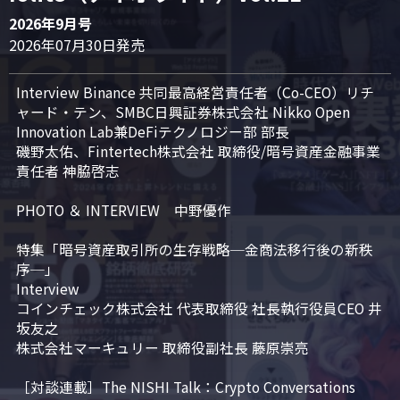
2026年9月号
2026年07月30日発売
Interview Binance 共同最高経営責任者（Co-CEO）リチ
ャード・テン、SMBC日興証券株式会社 Nikko Open 
Innovation Lab兼DeFiテクノロジー部 部長

磯野太佑、Fintertech株式会社 取締役/暗号資産金融事業
責任者 神脇啓志

PHOTO ＆ INTERVIEW　中野優作

特集「暗号資産取引所の生存戦略─金商法移行後の新秩
序─」

Interview

コインチェック株式会社 代表取締役 社長執行役員CEO 井
坂友之

株式会社マーキュリー 取締役副社長 藤原崇亮

［対談連載］The NISHI Talk：Crypto Conversations 