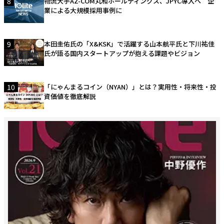
8
物流大手AZ-COM丸和ホールディングス、JPYC導入へ 企
業による大規模採用事例に
9
本田圭佑氏の「X&KSK」で活躍する山本航平氏と下川祐佳
氏が語る国内スタートアップが抱える課題やビジョン
10
「にゃんまるコイン（NYAN）」とは？実用性・将来性・投
資価値を徹底解説