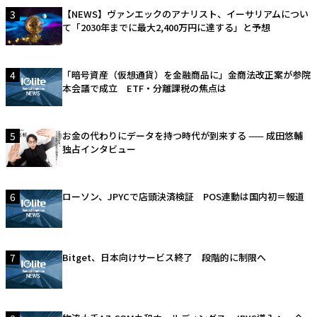
3
【NEWS】ヴァンエックのアナリスト、イーサリアムについ
て「2030年までに最大2,400万円に達する」と予想
4
「暗号資産（仮想通貨）を金融商品に」金商法改正案が参院
本会議で成立 ETF・分離課税の焦点は
5
お金の代わりにデータを持つ時代が到来する —— 成田悠輔
独占インタビュー
6
ローソン、JPYCで店頭決済検証 POS連動は国内初＝報道
7
Bitget、日本向けサービス終了 段階的に制限へ