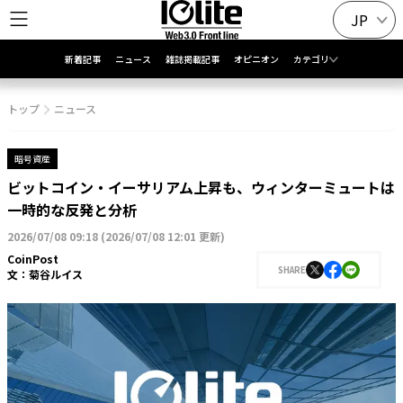
JP
新着記事
ニュース
雑誌掲載記事
オピニオン
カテゴリ
トップ
ニュース
暗号資産
ビットコイン・イーサリアム上昇も、ウィンターミュートは
一時的な反発と分析
2026/07/08 09:18
(
2026/07/08 12:01 更新
)
CoinPost
SHARE
文：
菊谷ルイス