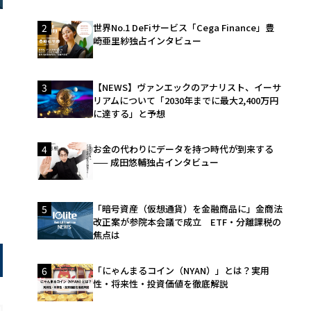
2
世界No.1 DeFiサービス「Cega Finance」豊
崎亜里紗独占インタビュー
3
【NEWS】ヴァンエックのアナリスト、イーサ
リアムについて「2030年までに最大2,400万円
に達する」と予想
4
お金の代わりにデータを持つ時代が到来する
—— 成田悠輔独占インタビュー
。
5
「暗号資産（仮想通貨）を金融商品に」金商法
改正案が参院本会議で成立 ETF・分離課税の
焦点は
6
「にゃんまるコイン（NYAN）」とは？実用
性・将来性・投資価値を徹底解説