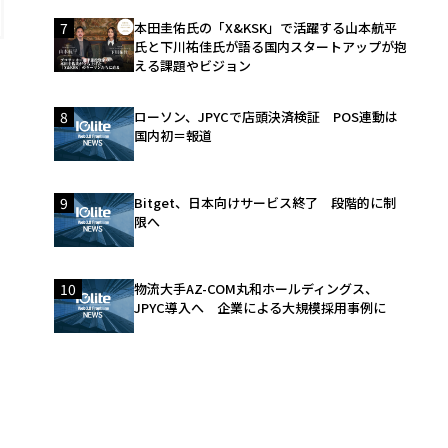
7
本田圭佑氏の「X&KSK」で活躍する山本航平
氏と下川祐佳氏が語る国内スタートアップが抱
える課題やビジョン
8
ローソン、JPYCで店頭決済検証 POS連動は
国内初＝報道
9
Bitget、日本向けサービス終了 段階的に制
限へ
10
物流大手AZ-COM丸和ホールディングス、
JPYC導入へ 企業による大規模採用事例に