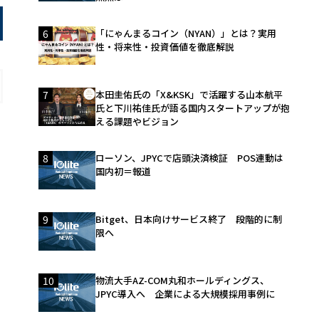
6
「にゃんまるコイン（NYAN）」とは？実用
性・将来性・投資価値を徹底解説
7
本田圭佑氏の「X&KSK」で活躍する山本航平
氏と下川祐佳氏が語る国内スタートアップが抱
える課題やビジョン
8
ローソン、JPYCで店頭決済検証 POS連動は
国内初＝報道
9
Bitget、日本向けサービス終了 段階的に制
限へ
10
物流大手AZ-COM丸和ホールディングス、
JPYC導入へ 企業による大規模採用事例に