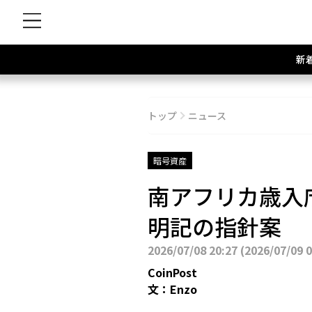
新
トップ
ニュース
暗号資産
南アフリカ歳入
明記の指針案
2026/07/08 20:27
(
2026/07/09 
CoinPost
文：
Enzo