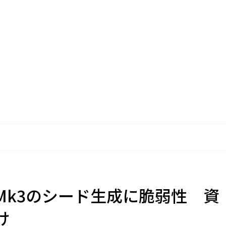
Mk3のシード生成に脆弱性 資
け