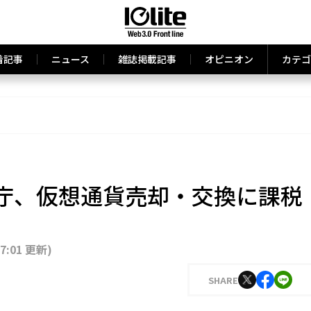
着記事
ニュース
雑誌掲載記事
オピニオン
カテゴ
庁、仮想通貨売却・交換に課税
07:01 更新
)
SHARE