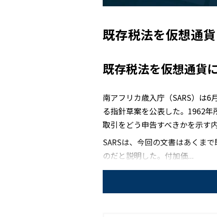
既存税法を仮想通貨
既存税法を仮想通貨
南アフリカ歳入庁（SARS）は
る指針草案を公表した。1962
取引をどう申告すべきかを示す
SARSは、今回の文書はあくま
のだと説明した。付加価...