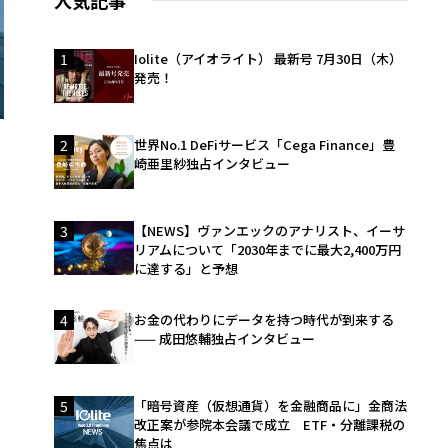
人気記事
1
Iolite（アイオライト） 最新号 7月30日（木）
発売！
2
世界No.1 DeFiサービス「Cega Finance」豊
崎亜里紗独占インタビュー
3
【NEWS】ヴァンエックのアナリスト、イーサ
リアムについて「2030年までに最大2,400万円
に達する」と予想
4
お金の代わりにデータを持つ時代が到来する
—— 成田悠輔独占インタビュー
5
「暗号資産（仮想通貨）を金融商品に」金商法
改正案が参院本会議で成立 ETF・分離課税の
焦点は