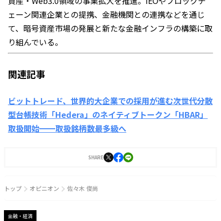
資産・Web3.0領域の事業拡大を推進。IEOやブロックチ
ェーン関連企業との提携、金融機関との連携などを通じ
て、暗号資産市場の発展と新たな金融インフラの構築に取
り組んでいる。
関連記事
ビットトレード、世界的大企業での採用が進む次世代分散
型台帳技術「Hedera」のネイティブトークン「HBAR」
取扱開始━━取扱銘柄数最多級へ
SHARE
トップ
オピニオン
佐々木 俊尚
金融・経済