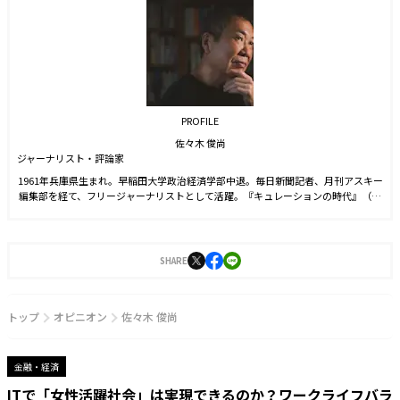
PROFILE
佐々木 俊尚
ジャーナリスト・評論家
1961年兵庫県生まれ。早稲田大学政治経済学部中退。毎日新聞記者、月刊アスキー
編集部を経て、フリージャーナリストとして活躍。『キュレーションの時代』（ち
くま新書）、『レイヤー化する世界』（NHK出版新書）、『家めしこそ、最高のご
ちそうである。』（マガジンハウス）、『そして、暮らしは共同体になる。』（ア
ノニマ・スタジオ）など著書多数。
SHARE
トップ
オピニオン
佐々木 俊尚
金融・経済
ITで「女性活躍社会」は実現できるのか？ワークライフバラ