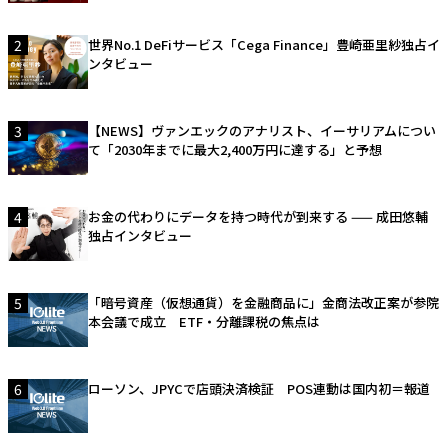
2
世界No.1 DeFiサービス「Cega Finance」豊崎亜里紗独占イ
ンタビュー
3
【NEWS】ヴァンエックのアナリスト、イーサリアムについ
て「2030年までに最大2,400万円に達する」と予想
4
お金の代わりにデータを持つ時代が到来する —— 成田悠輔
独占インタビュー
5
「暗号資産（仮想通貨）を金融商品に」金商法改正案が参院
本会議で成立 ETF・分離課税の焦点は
6
ローソン、JPYCで店頭決済検証 POS連動は国内初＝報道