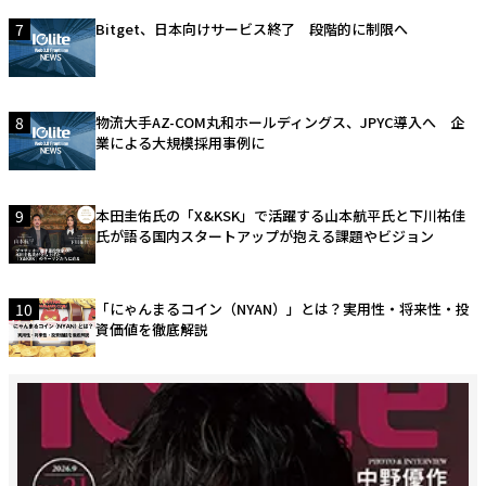
7
Bitget、日本向けサービス終了 段階的に制限へ
8
物流大手AZ-COM丸和ホールディングス、JPYC導入へ 企
業による大規模採用事例に
9
本田圭佑氏の「X&KSK」で活躍する山本航平氏と下川祐佳
氏が語る国内スタートアップが抱える課題やビジョン
10
「にゃんまるコイン（NYAN）」とは？実用性・将来性・投
資価値を徹底解説