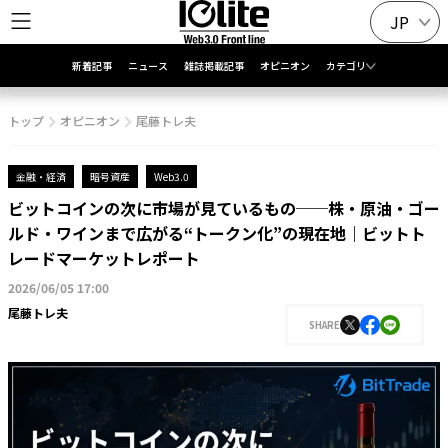
JP
新着記事
ニュース
雑誌掲載記事
オピニオン
カテゴリ
トップ
オピニオン
尾藤トレ夫
金融・経済
暗号資産
Web3.0
ビットコインの次に市場が見ているもの──株・原油・ゴー
ルド・ワインまで広がる“トークン化”の現在地｜ビットト
レードマーケットレポート
2026/06/05 17:00
尾藤トレ夫
SHARE