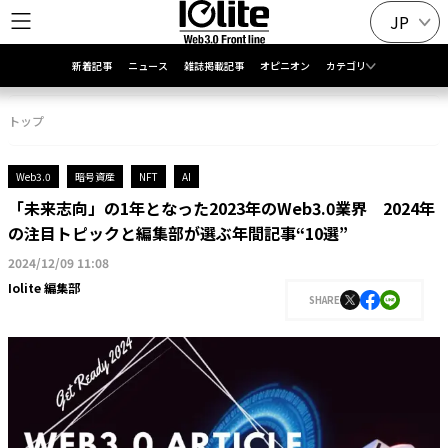
JP
新着記事
ニュース
雑誌掲載記事
オピニオン
カテゴリ
トップ
Web3.0
暗号資産
NFT
AI
「未来志向」の1年となった2023年のWeb3.0業界 2024年
の注目トピックと編集部が選ぶ年間記事“10選”
2024/12/09 11:08
Iolite 編集部
SHARE