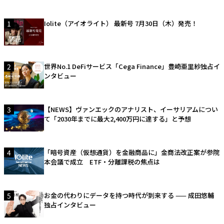
1
Iolite（アイオライト） 最新号 7月30日（木）発売！
2
世界No.1 DeFiサービス「Cega Finance」豊崎亜里紗独占イ
ンタビュー
3
【NEWS】ヴァンエックのアナリスト、イーサリアムについ
て「2030年までに最大2,400万円に達する」と予想
4
「暗号資産（仮想通貨）を金融商品に」金商法改正案が参院
本会議で成立 ETF・分離課税の焦点は
5
お金の代わりにデータを持つ時代が到来する —— 成田悠輔
独占インタビュー