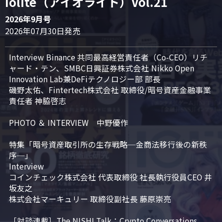
Iolite（アイオライト）Vol.21
2026年9月号
2026年07月30日発売
Interview Binance 共同最高経営責任者（Co-CEO）リチ
ャード・テン、SMBC日興証券株式会社 Nikko Open 
Innovation Lab兼DeFiテクノロジー部 部長

磯野太佑、Fintertech株式会社 取締役/暗号資産金融事業
責任者 神脇啓志

PHOTO ＆ INTERVIEW　中野優作

特集「暗号資産取引所の生存戦略─金商法移行後の新秩
序─」

Interview

コインチェック株式会社 代表取締役 社長執行役員CEO 井
坂友之

株式会社マーキュリー 取締役副社長 藤原崇亮

［対談連載］The NISHI Talk：Crypto Conversations 