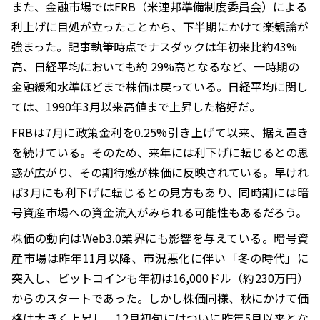
また、金融市場ではFRB（米連邦準備制度委員会）による
利上げに目処が立ったことから、下半期にかけて楽観論が
強まった。記事執筆時点でナスダックは年初来比約43%
高、日経平均においても約 29%高となるなど、一時期の
金融緩和水準ほどまで株価は戻っている。日経平均に関し
ては、1990年3月以来高値まで上昇した格好だ。
FRBは7月に政策金利を0.25%引き上げて以来、据え置き
を続けている。そのため、来年には利下げに転じるとの思
惑が広がり、その期待感が株価に反映されている。早けれ
ば3月にも利下げに転じるとの見方もあり、同時期には暗
号資産市場への資金流入がみられる可能性もあるだろう。
株価の動向はWeb3.0業界にも影響を与えている。暗号資
産市場は昨年11月以降、市況悪化に伴い「冬の時代」に
突入し、ビットコインも年初は16,000ドル（約230万円）
からのスタートであった。しかし株価同様、秋にかけて価
格は大きく上昇し、12月初旬にはついに昨年5月以来とな