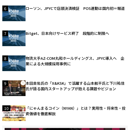
6
ローソン、JPYCで店頭決済検証 POS連動は国内初＝報道
7
Bitget、日本向けサービス終了 段階的に制限へ
8
物流大手AZ-COM丸和ホールディングス、JPYC導入へ 企
業による大規模採用事例に
9
本田圭佑氏の「X&KSK」で活躍する山本航平氏と下川祐佳
氏が語る国内スタートアップが抱える課題やビジョン
10
「にゃんまるコイン（NYAN）」とは？実用性・将来性・投
資価値を徹底解説