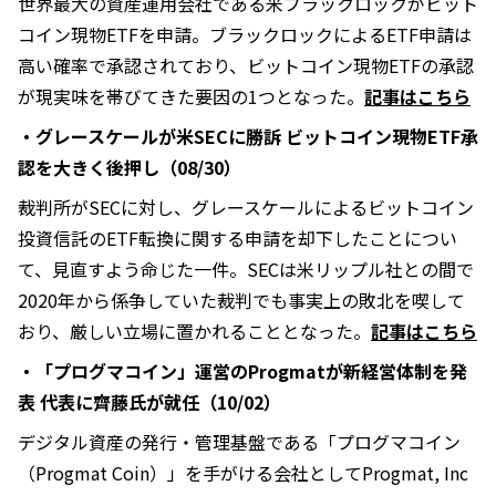
世界最大の資産運用会社である米ブラックロックがビット
コイン現物ETFを申請。ブラックロックによるETF申請は
高い確率で承認されており、ビットコイン現物ETFの承認
が現実味を帯びてきた要因の1つとなった。
記事はこちら
・グレースケールが米SECに勝訴 ビットコイン現物ETF承
認を大きく後押し（08/30）
裁判所がSECに対し、グレースケールによるビットコイン
投資信託のETF転換に関する申請を却下したことについ
て、見直すよう命じた一件。SECは米リップル社との間で
2020年から係争していた裁判でも事実上の敗北を喫して
おり、厳しい立場に置かれることとなった。
記事はこちら
・「プログマコイン」運営のProgmatが新経営体制を発
表 代表に齊藤氏が就任（10/02）
デジタル資産の発行・管理基盤である「プログマコイン
（Progmat Coin）」を手がける会社としてProgmat, Inc