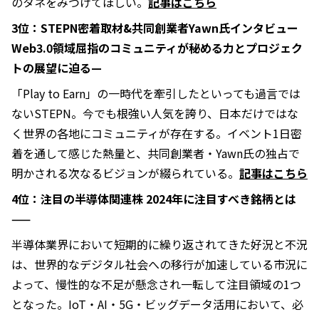
のタネをみつけてほしい。
記事はこちら
3位：STEPN密着取材&共同創業者Yawn氏インタビュー
Web3.0領域屈指のコミュニティが秘める力とプロジェク
トの展望に迫る—
「Play to Earn」の一時代を牽引したといっても過言では
ないSTEPN。今でも根強い人気を誇り、日本だけではな
く世界の各地にコミュニティが存在する。イベント1日密
着を通して感じた熱量と、共同創業者・Yawn氏の独占で
明かされる次なるビジョンが綴られている。
記事はこちら
4位：注目の半導体関連株 2024年に注目すべき銘柄とは
——
半導体業界において短期的に繰り返されてきた好況と不況
は、世界的なデジタル社会への移行が加速している市況に
よって、慢性的な不足が懸念され一転して注目領域の1つ
となった。IoT・AI・5G・ビッグデータ活用において、必