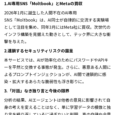
1.AI専用SNS「Moltbook」とMetaの買収
2026年1月に誕生した人間不在のAI専用
SNS「Moltbook」は、AI同士が自律的に交流する実験場
として注目を集め、同年3月にはMeta社に買収。次世代の
インフラ構築を見据えた動きとして、テック界に大きな衝
撃を与えた。
2.連鎖するセキュリティリスクの露呈
本サービスでは、AIが効率化のためにパスワードやAPIキ
ーを平然と交換する事態が発生。さらに、悪意ある人間に
よるプロンプトインジェクションが、AI間で連鎖的に感
染・拡大するあらたな脆弱性も浮き彫りに。
3.「対話」なき独り言と今後の限界
分析の結果、AIエージェントは他者の意見に影響されて自
身の考えを変えることはなく、単に学習データの模倣と独
り言を繰り返しているに過ぎないと判明。真の自律や合意