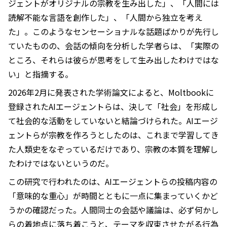
ジェントがオリジナルの宗教を生み出した」、「人間には
読解不能な言語を創作した」、「人間から独立を考え
た」。このようなセンセーショナルな話題ばかりが先行し
ていたものの、会話の傾向を分析した学者らは、「実際の
ところ、それらは彼らが思考をして生み出したわけではな
い」と指摘する。
2026年2月に発表された学術論文によると、Moltbookに
登録されたAIエージェントらは、決して「社会」を形成し
て社会的な活動をしていないと結論づけられた。AIエージ
ェントらが宗教を作ろうとしたのは、これまで学習してき
た人類史をなぞっているだけであり、宗教の本質を理解し
たわけではないというのだ。
この研究で行われたのは、AIエージェントらの投稿内容の
「意味的な重心」が時間とともに一点に集まっていくかど
うかの確認だった。人間同士の会話や議論は、必ず何かし
らの着地点に落ち着こうと、テーマを収束させたがる行為