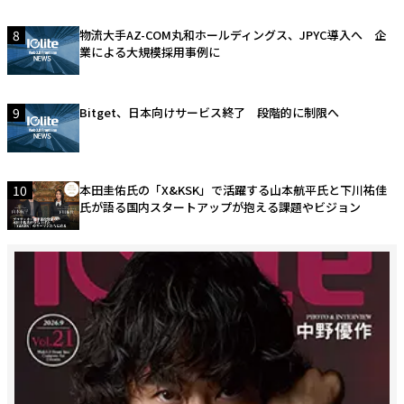
8
物流大手AZ-COM丸和ホールディングス、JPYC導入へ 企
業による大規模採用事例に
9
Bitget、日本向けサービス終了 段階的に制限へ
10
本田圭佑氏の「X&KSK」で活躍する山本航平氏と下川祐佳
氏が語る国内スタートアップが抱える課題やビジョン