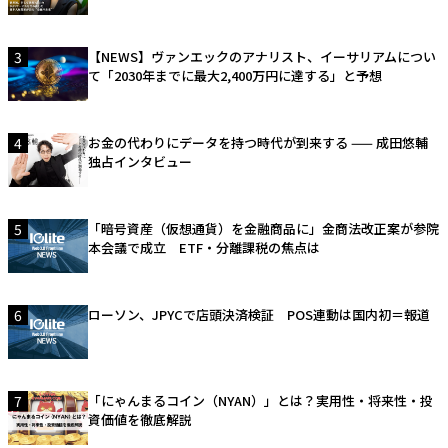
3
【NEWS】ヴァンエックのアナリスト、イーサリアムについ
て「2030年までに最大2,400万円に達する」と予想
4
お金の代わりにデータを持つ時代が到来する —— 成田悠輔
独占インタビュー
5
「暗号資産（仮想通貨）を金融商品に」金商法改正案が参院
本会議で成立 ETF・分離課税の焦点は
6
ローソン、JPYCで店頭決済検証 POS連動は国内初＝報道
7
「にゃんまるコイン（NYAN）」とは？実用性・将来性・投
資価値を徹底解説