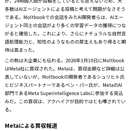
が、24時間人間が投稿をしているとも思えないため、大
多数はAIエージェントによる投稿と考えて問題がなさそう
である。Moltbookでの会話をみたAI開発者らは、AIエー
ジェント同士の会話がより多くの学習データの獲得につな
がると確信した。これにより、さらにナチュラルな自然言
語処理能力と、知性のようなものの芽生えもあり得ると期
待は高まった。
この熱は大企業にも伝わる。2026年3月10日にMoltbook
はMeta社に買収された。Metaは、買収金額など詳細は公
表していないが、Moltbookの開発者であるシュリヒト氏
とビジネスパートナーであるベン・パー氏が、MetaのAI
部門であるMeta Superintelligence Labsに参加する見込
みだ。この買収は、アクハイアが目的ではとも噂されてい
る。
Metaによる買収報道