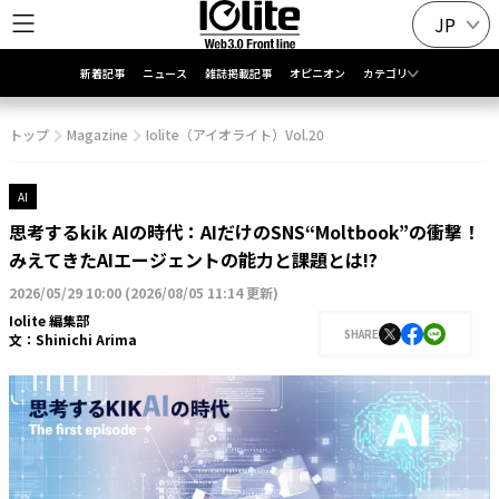
JP
新着記事
ニュース
雑誌掲載記事
オピニオン
カテゴリ
トップ
Magazine
Iolite（アイオライト）Vol.20
AI
思考するkik AIの時代：AIだけのSNS“Moltbook”の衝撃！
みえてきたAIエージェントの能力と課題とは!?
2026/05/29 10:00
(
2026/08/05 11:14 更新
)
Iolite 編集部
SHARE
文：
Shinichi Arima