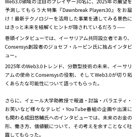
Web3.0領域の注目のプレイヤー30名に、2025年の展望を
予測してもらう大特集『Dawnbreak Players30』をお届
け！最新テクノロジーを活用した事業を通してみる景色に
はきっと未来を紐解くヒントが隠されているだろう——
巻頭インタビューでは、イーサリアム共同設立者であり、
Consensys創設者のジョセフ・ルービン氏に独占インタビ
ュー。
2025年のWeb3.0トレンド、分散型技術の未来、イーサリ
アムの使命とConsensysの役割、そしてWeb3.0が切り拓
くあらたな可能性について語ってもらった。
さらに、イェール大学助教授で報道・討論・バラエティ・
お笑いなど様々なテレビ・YouTube番組の企画や出演に
も関わる成田悠輔氏へのインタビューでは、未来のお金の
形、働き方、価値観について、その考えを余すことなく吐
露してもらった。