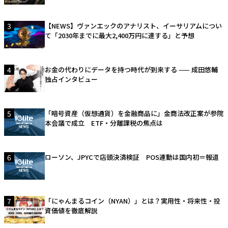
3
【NEWS】ヴァンエックのアナリスト、イーサリアムについ
て「2030年までに最大2,400万円に達する」と予想
4
お金の代わりにデータを持つ時代が到来する —— 成田悠輔
独占インタビュー
5
「暗号資産（仮想通貨）を金融商品に」金商法改正案が参院
本会議で成立 ETF・分離課税の焦点は
6
ローソン、JPYCで店頭決済検証 POS連動は国内初＝報道
7
「にゃんまるコイン（NYAN）」とは？実用性・将来性・投
資価値を徹底解説