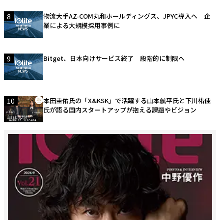
8
物流大手AZ-COM丸和ホールディングス、JPYC導入へ 企
業による大規模採用事例に
9
Bitget、日本向けサービス終了 段階的に制限へ
10
本田圭佑氏の「X&KSK」で活躍する山本航平氏と下川祐佳
氏が語る国内スタートアップが抱える課題やビジョン