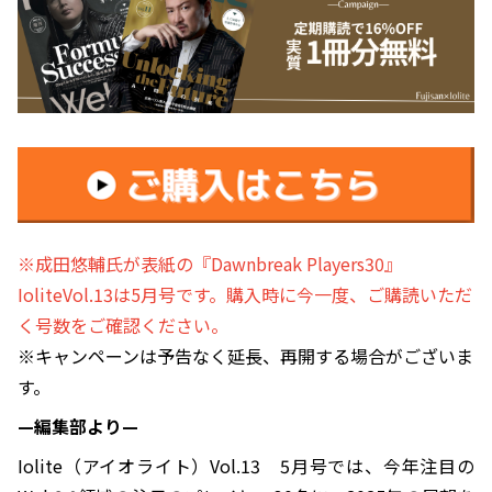
※成田悠輔氏が表紙の『Dawnbreak Players30』
IoliteVol.13は5月号です。購入時に今一度、ご購読いただ
く号数をご確認ください。
※キャンペーンは予告なく延長、再開する場合がございま
す。
—編集部より—
Iolite（アイオライト）Vol.13 5月号では、今年注目の