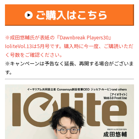
※成田悠輔氏が表紙の『Dawnbreak Players30』
IoliteVol.13は5月号です。購入時に今一度、ご購読いただ
く号数をご確認ください。
※キャンペーンは予告なく延長、再開する場合がございま
す。