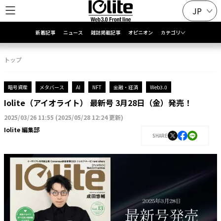
JP
新着記事
ニュース
雑誌掲載記事
オピニオン
カテゴリ
トップ
暗号資産
メタバース
AI
NFT
金融・経済
Web3.0
Iolite（アイオライト） 最新号 3月28日（金）発売！
2025/03/26 11:55
(
2025/05/28 12:24 更新
)
Iolite 編集部
SHARE